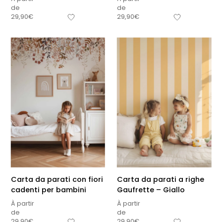
de
de
29,90
€
29,90
€
Carta da parati con fiori
Carta da parati a righe
cadenti per bambini
Gaufrette – Giallo
À partir
À partir
de
de
29,90
€
29,90
€