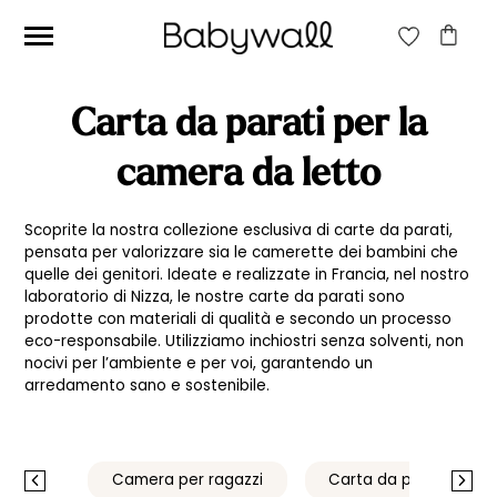
CERCA:
Carta da parati per la
CERCA
camera da letto
Scoprite la nostra collezione esclusiva di carte da parati,
Prezzo
Prezzo
Filtra
pensata per valorizzare sia le camerette dei bambini che
Min
Max
quelle dei genitori. Ideate e realizzate in Francia, nel nostro
Prezzo:
0€
—
3.990€
laboratorio di Nizza, le nostre carte da parati sono
prodotte con materiali di qualità e secondo un processo
eco-responsabile. Utilizziamo inchiostri senza solventi, non
nocivi per l’ambiente e per voi, garantendo un
arredamento sano e sostenibile.
 letto
Camera per ragazzi
Carta da parati beige