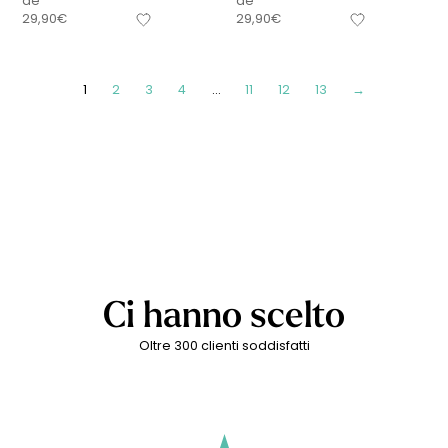
de
de
29,90
€
29,90
€
1
2
3
4
…
11
12
13
→
Ci hanno scelto
Oltre 300 clienti soddisfatti