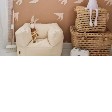
Sous-total
0,00
€
Hors frais de livraison
Visualizza carrello
Pagamento