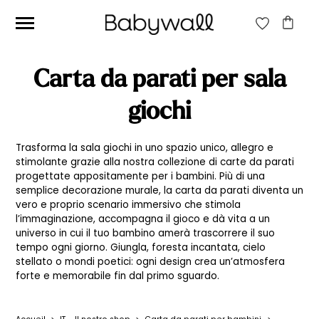
CERCA:
Carta da parati per sala
CERCA
giochi
Trasforma la sala giochi in uno spazio unico, allegro e
Prezzo
Prezzo
Filtra
stimolante grazie alla nostra collezione di carte da parati
Min
Max
progettate appositamente per i bambini. Più di una
Prezzo:
20€
—
40€
semplice decorazione murale, la carta da parati diventa un
vero e proprio scenario immersivo che stimola
l’immaginazione, accompagna il gioco e dà vita a un
universo in cui il tuo bambino amerà trascorrere il suo
tempo ogni giorno. Giungla, foresta incantata, cielo
stellato o mondi poetici: ogni design crea un’atmosfera
forte e memorabile fin dal primo sguardo.