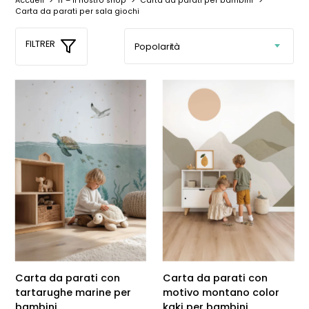
Accueil
>
IT – Il nostro shop
>
Carta da parati per bambini
>
Carta da parati per sala giochi
FILTRER
Carta da parati con
Carta da parati con
tartarughe marine per
motivo montano color
bambini
kaki per bambini