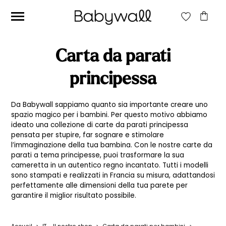
CERCA:
Carta da parati
CERCA
principessa
Da Babywall sappiamo quanto sia importante creare uno
Prezzo
Prezzo
Filtra
spazio magico per i bambini. Per questo motivo abbiamo
Min
Max
ideato una collezione di carte da parati principessa
Prezzo:
0€
—
40€
pensata per stupire, far sognare e stimolare
l’immaginazione della tua bambina. Con le nostre carte da
parati a tema principesse, puoi trasformare la sua
cameretta in un autentico regno incantato. Tutti i modelli
sono stampati e realizzati in Francia su misura, adattandosi
perfettamente alle dimensioni della tua parete per
garantire il miglior risultato possibile.