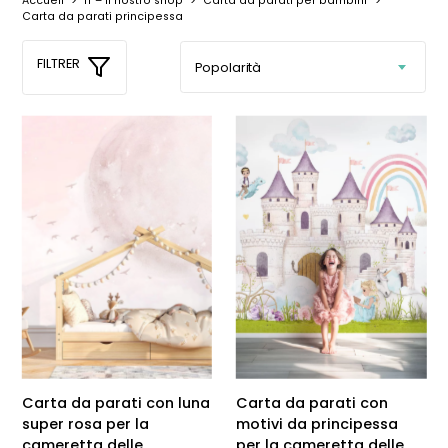
Accueil
>
IT – Il nostro shop
>
Carta da parati per bambini
>
Carta da parati principessa
FILTRER
Carta da parati con luna
Carta da parati con
super rosa per la
motivi da principessa
cameretta delle
per la cameretta delle