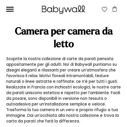
CERCA:
Camera per camera da
CERCA
letto
Scoprite la nostra collezione di carte da parati pensata
Prezzo
Prezzo
Filtra
appositamente per gli adulti. Noi di Babywall puntiamo su
Min
Max
disegni eleganti e rilassanti per creare un’atmosfera che
Prezzo:
20€
—
40€
favorisca il relax. Motivi floreali intramontabili, texture
naturali o linee astratte e raffinate: ce n’è per tutti i gusti.
Realizzate in Francia con inchiostri ecologici, le nostre carte
da parati uniscono estetica e rispetto per l’ambiente. Facili
da posare, sono disponibili in versione non tessuta o
autoadesiva per un’installazione semplice e veloce.
Trasforma la tua camera in un vero e proprio rifugio a tua
immagine. Dai un’occhiata alla nostra collezione e trova la
carta da parati che farà la differenza.