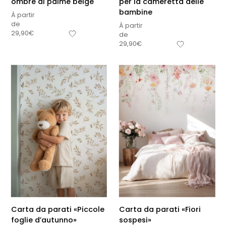
ombre di palme beige
per la cameretta delle
bambine
À partir
de
À partir
29,90
€
de
29,90
€
Carta da parati «Piccole
Carta da parati «Fiori
foglie d’autunno»
sospesi»