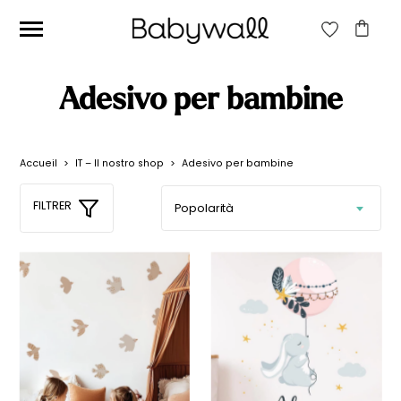
CERCA:
Adesivo per bambine
CERCA
Accueil
>
IT – Il nostro shop
>
Adesivo per bambine
Prezzo
Prezzo
Filtra
FILTRER
Min
Max
Prezzo:
0€
—
100€