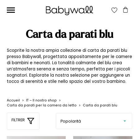
CERCA:
Carta da parati blu
CERCA
Scoprite la nostra ampia collezione di carta da parati blu
presso Babywall, progettata appositamente per le camere
di bambini e neonati. La tonalità calmante del blu crea
Prezzo
Prezzo
Filtra
un’atmosfera serena e senza tempo, perfetta per i piccoli
sognatori. Esplorate la nostra selezione per aggiungere un
Min
Max
Prezzo:
20€
—
40€
tocco di serenità e stile nello spazio del vostro bambino.
Accueil
>
IT – Il nostro shop
>
Carta da parati per la camera da letto
>
Carta da parati blu
FILTRER