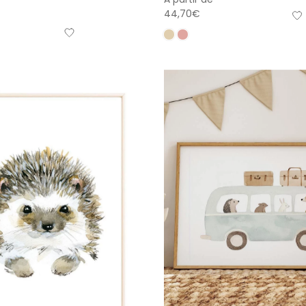
44,70
€