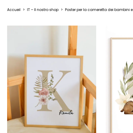
Foglie
Accueil
>
IT – Il nostro shop
>
Poster per la cameretta dei bambini e
Nuvole
Auto
Astron