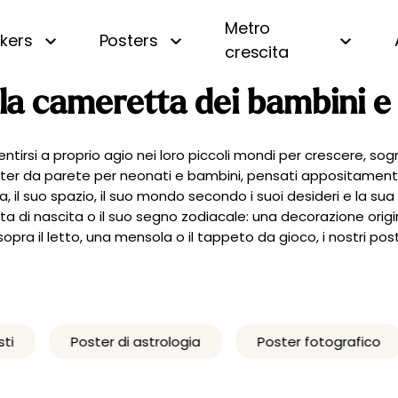
Metro
ckers
Posters
crescita
CERCA
la cameretta dei bambini e
i
Panoramica
Beige
Motivi piccoli
Bianco e nero
a
A righe
Blu
irsi a proprio agio nei loro piccoli mondi per crescere, sogn
er da parete per neonati e bambini, pensati appositamente p
a
A quadri e vichy
Gialla
 il suo spazio, il suo mondo secondo i suoi desideri e la sua
 oceano
Di tendenza
Rosa
ata di nascita o il suo segno zodiacale: una decorazione orig
uri
Personalizzata con nome
Verde
ra il letto, una mensola o il tappeto da gioco, i nostri pos
amondo
Vintage
fiera
Poster di astrologia
Poster fotografico
gna
essa