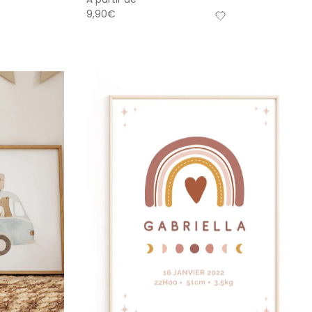
9,90
€