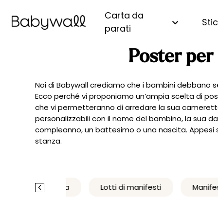
Carta da
Sti
parati
Poster per 
Scopri tutte le nostre carte
Adesivo da parete
Scopri tutti i nostri posters
Metro crescita per bambini
Come funziona?
Animal
da parati
Adesivo per bambine
Poster per neonati
Per bambina
Chi siamo?
A fiori
Per bambini
Adesivo per bambino
Poster per bambini
Per bambino
Giungl
Noi di Babywall crediamo che i bambini debbano sent
Per ragazzi
Ecco perché vi proponiamo un’ampia scelta di post
Adesivo unisex
Poster di astrologia
Forest
Per adulti
che vi permetteranno di arredare la sua cameretta,
Poster personalizzato con
Adesivo personalizzabile
Mare e
personalizzabili con il nome del bambino, la sua d
Camera da bambina
nome
Dinosa
compleanno, un battesimo o una nascita. Appesi sop
Camera da bambino
Mapp
stanza.
Sala giochi
Mongol
Novità ❤️
Natura
Palma
na di nascita
Lotti di manifesti
Manifesti
Monta
Princip