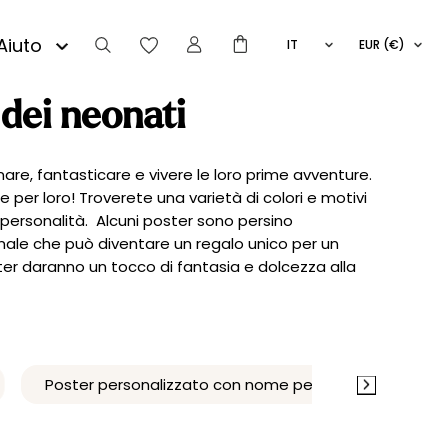
Aiuto
IT
EUR (€)
FR
:
EN
 dei neonati
CERCA
ES
are, fantasticare e vivere le loro prime avventure.
er loro! Troverete una varietà di colori e motivi
 personalità. Alcuni poster sono persino
Prezzo
Prezzo
inale che può diventare un regalo unico per un
Filtra
ter daranno un tocco di fantasia e dolcezza alla
Min
Max
Prezzo:
0€
—
60€
Poster personalizzato con nome per bambini e neonati