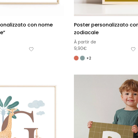
sonalizzato con nome
Poster personalizzato con
he”
zodiacale
À partir de
9,90
€
+2