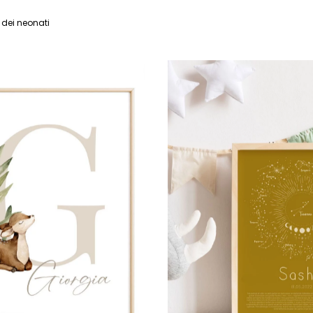
 dei neonati
omia