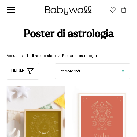
CERCA:
Poster di astrologia
CERCA
Accueil
>
IT – Il nostro shop
>
Poster di astrologia
Prezzo
Prezzo
Filtra
FILTRER
Min
Max
Prezzo:
0€
—
20€