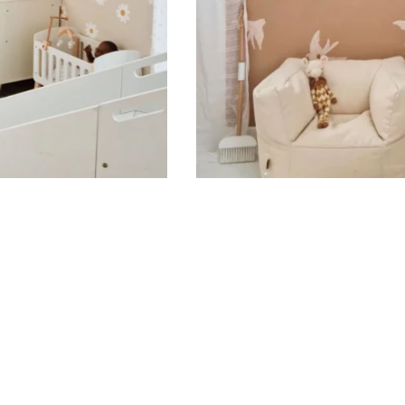
Sous-total
0,00
€
Hors frais de livraison
Visualizza carrello
Pagamento