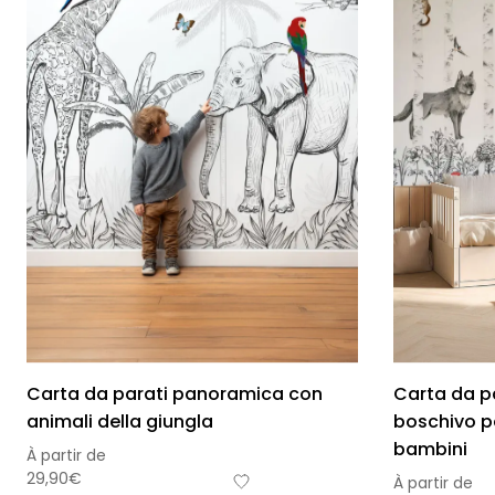
Foglie
Nuvole
Auto
Astron
Carta da parati panoramica con
Carta da p
animali della giungla
boschivo p
bambini
À partir de
29,90
€
À partir de