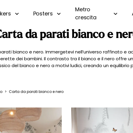
Metro
ckers
Posters
crescita
CERCA
arta da parati bianco e ne
i
Panoramica
Beige
Motivi piccoli
Bianco e nero
a
A righe
Blu
rati bianco e nero. Immergetevi nell’universo raffinato e ac
te dei bambini. Il contrasto tra il bianco e il nero offre un
a
A quadri e vichy
Gialla
sico del bianco e nero a motivi ludici, creando un equilibri
 oceano
Di tendenza
Rosa
uri
Personalizzata con nome
Verde
amondo
Vintage
to
>
Carta da parati bianco e nero
fiera
gna
essa