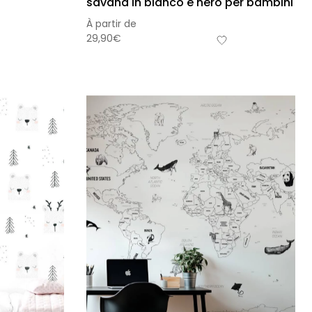
savana in bianco e nero per bambini
À partir de
29,90
€