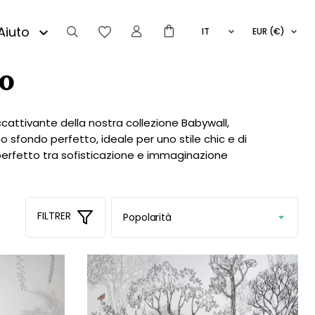
Aiuto
IT
EUR (€)
FR
:
EN
ro
CERCA
ES
cattivante della nostra collezione Babywall,
o sfondo perfetto, ideale per uno stile chic e di
o perfetto tra sofisticazione e immaginazione
Prezzo
Prezzo
Filtra
Min
Max
Prezzo:
20€
—
40€
FILTRER