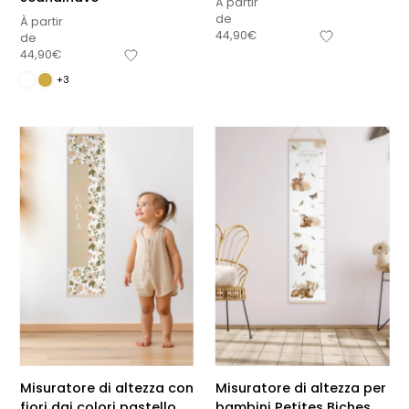
À partir
de
À partir
44,90
€
de
44,90
€
+3
Misuratore di altezza con
Misuratore di altezza per
fiori dai colori pastello
bambini Petites Biches