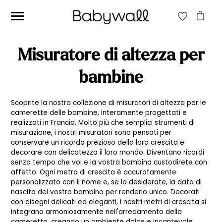
CERCA:
Misuratore di altezza per
CERCA
bambine
Scoprite la nostra collezione di misuratori di altezza per le
Prezzo
Prezzo
Filtra
camerette delle bambine, interamente progettati e
Min
Max
realizzati in Francia. Molto più che semplici strumenti di
Prezzo:
40€
—
50€
misurazione, i nostri misuratori sono pensati per
conservare un ricordo prezioso della loro crescita e
decorare con delicatezza il loro mondo. Diventano ricordi
senza tempo che voi e la vostra bambina custodirete con
affetto. Ogni metro di crescita è accuratamente
personalizzato con il nome e, se lo desiderate, la data di
nascita del vostro bambino per renderlo unico. Decorati
con disegni delicati ed eleganti, i nostri metri di crescita si
integrano armoniosamente nell'arredamento della
cameretta, creando un ambiente dolce e incantevole.