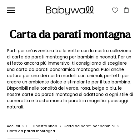
CERCA:
Carta da parati montagna
CERCA
Parti per un’avventura tra le vette con la nostra collezione
di carte da parati montagna per bambini e neonati. Per un
effetto ancora più immersivo, ti consigliamo di scegliere
Prezzo
Prezzo
Filtra
una carta da parati panoramica montagna. Puoi anche
optare per uno dei nostri modelli con animali, perfetti per
Min
Max
Prezzo:
20€
—
3.990€
creare un ambiente dolce e stimolante per il tuo bambino.
Disponibili nelle tonalità del verde, rosa, beige o blu, le
nostre carte da parati montagna si adattano a ogni stile di
cameretta e trasformano le pareti in magnifici paesaggi
naturali.
Accueil
>
IT – Il nostro shop
>
Carta da parati per bambini
>
Carta da parati montagna