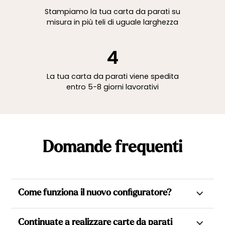
Stampiamo la tua carta da parati su
misura in più teli di uguale larghezza
4
La tua carta da parati viene spedita
entro 5-8 giorni lavorativi
Domande frequenti
Come funziona il nuovo configuratore?
Il nostro nuovo configuratore ti permette di scegliere con
Continuate a realizzare carte da parati
precisione la porzione della carta da parati in base alle