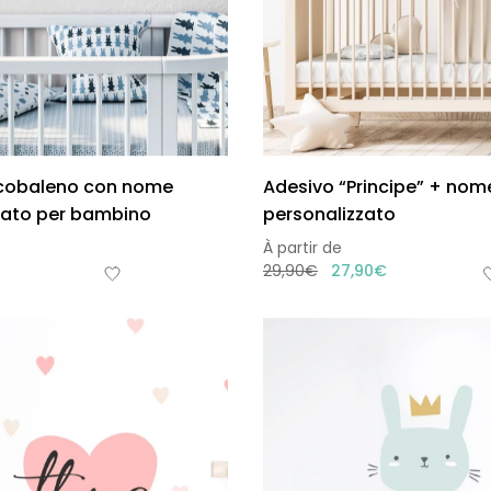
rcobaleno con nome
Adesivo “Principe” + nom
zato per bambino
personalizzato
À partir de
29,90
€
27,90
€