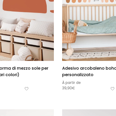
omia
forma di mezzo sole per
Adesivo arcobaleno boh
ri colori)
personalizzato
À partir de
39,90
€