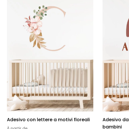
Adesivo con lettere a motivi floreali
Adesivo da
bambini
À partir de