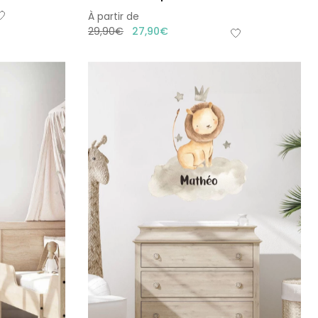
À partir de
29,90
€
27,90
€