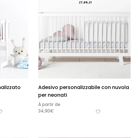
alizzato
Adesivo personalizzabile con nuvola
per neonati
À partir de
34,90
€