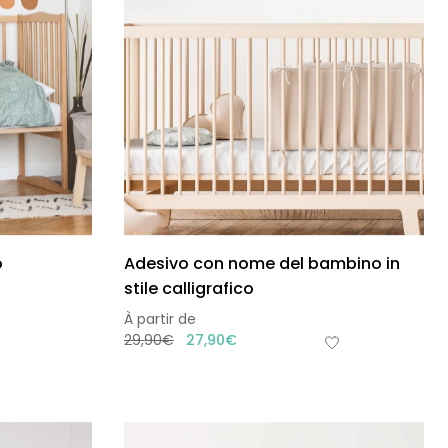
o
Adesivo con nome del bambino in
stile calligrafico
À partir de
29,90
€
27,90
€