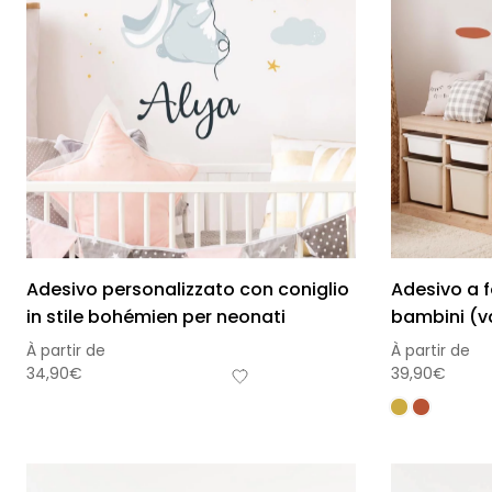
Foglie
Nuvole
Auto
Astron
Adesivo personalizzato con coniglio
Adesivo a 
in stile bohémien per neonati
bambini (va
À partir de
À partir de
34,90
€
39,90
€