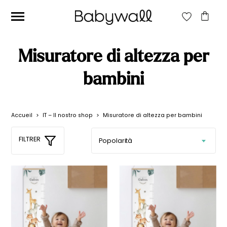
CERCA:
Misuratore di altezza per
CERCA
bambini
Prezzo
Prezzo
Filtra
Accueil
>
IT – Il nostro shop
>
Misuratore di altezza per bambini
Min
Max
Prezzo:
40€
—
50€
FILTRER