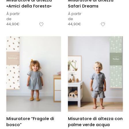
Misuratore di altezza
Misuratore di altezza
«Amici della Foresta»
Safari Dreams
À partir
À partir
de
de
44,90
€
44,90
€
Misuratore “Fragole di
Misuratore di altezza con
bosco”
palme verde acqua