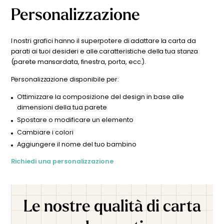
cambiare un colore o adattare il design alla tua stanza
aggiungono un tocco di dolcezza a questa scena onirica,
Personalizzazione
perfetta per portare una nota di magia e meraviglia nella
(parete mansardata, finestra, porta, ecc.)? I nostri grafici
cameretta del vostro bambino. Scegliete questa carta da
sono a tua disposizione. Puoi contattare il nostro team
parati originale e lasciate libera la fantasia del vostro
cliccando qui. Dopo la tua richiesta, riceverai un’anteprima
piccolo esploratore mentre parte per un viaggio sopra le
I nostri grafici hanno il superpotere di adattare la carta da
personalizzata entro 24-48 ore per visualizzare il risultato
nuvole.
parati ai tuoi desideri e alle caratteristiche della tua stanza
prima di effettuare l’ordine.
(parete mansardata, finestra, porta, ecc.).
Personalizzazione disponibile per:
Ottimizzare la composizione del design in base alle
dimensioni della tua parete
Spostare o modificare un elemento
Cambiare i colori
Aggiungere il nome del tuo bambino
Richiedi una personalizzazione
Le nostre qualità di carta