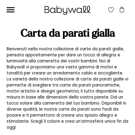
CERCA:
Carta da parati gialla
CERCA
Benvenuti nella nostra collezione di carte da parati gialle,
pensata appositamente per dare un tocco di allegria e
luminosità alla cameretta dei vostri bambini. Noi di
Prezzo
Prezzo
Filtra
Babywall vi proponiamo una vasta gamma di motivi e
tonalità per creare un arredamento caldo e accogliente.
Min
Max
Prezzo:
20€
—
40€
La varietà della nostra collezione di carte da parati gialle vi
permette di scegliere tra carte da parati panoramiche,
motivi artistici e disegni geometrici, il tutto disponibile su
misura in base alle dimensioni della vostra parete. Dai un
tocco solare alla cameretta del tuo bambino. Disponibili in
diverse qualità, le nostre carte da parati sono facili da
posare e ti permettono di creare uno spazio allegro e
stimolante. Scegli il colore e crea un’atmosfera unica fin da
oggi.