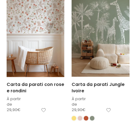
Carta da parati con rose
Carta da parati Jungle
e rondini
Ivoire
À partir
À partir
de
de
29,90
€
29,90
€
Sous-total
0,00
€
Hors frais de livraison