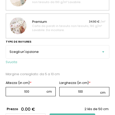
non tessuto da 190 g/m² Lavabile.
Premium
34.90 €
/m²
Carta da parati in tessuto non tessuto, 190 g/m²
Lavabile. Da incollare.
TYPE DE RAYURES
Svuota
Margine consigliato: da 5 a 10 cm
Altezza (in cm)
*
Larghezza (in cm)
*
0.00 €
Prezzo
2 lés de 50 cm
CARTA