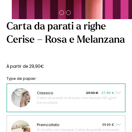
Carta da parati a righe
Cerise – Rosa e Melanzana
À partir de
29,90
€
Type de papier :
Classico
29.90 €
27.90 €
/m²
Carta da parati in tessuto non tessuto 160 g/m²
Da incollare.
Preincollato
39.90 €
/m²
Si incolla con l'acqua! Carta da parati in tessuto