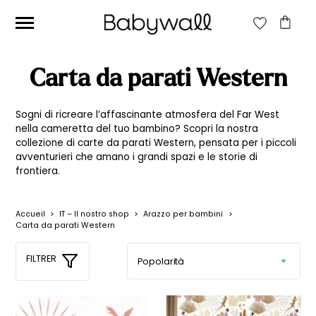
CERCA:
Carta da parati Western
CERCA
Sogni di ricreare l’affascinante atmosfera del Far West
nella cameretta del tuo bambino? Scopri la nostra
collezione di carte da parati Western, pensata per i piccoli
Prezzo
Prezzo
Filtra
avventurieri che amano i grandi spazi e le storie di
frontiera.
Min
Max
Prezzo:
20€
—
40€
Accueil
>
IT – Il nostro shop
>
Arazzo per bambini
>
Carta da parati Western
FILTRER