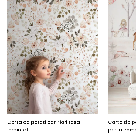
Foglie
Nuvole
Auto
Astron
Carta da parati con fiori rosa
Carta da p
incantati
per la cam