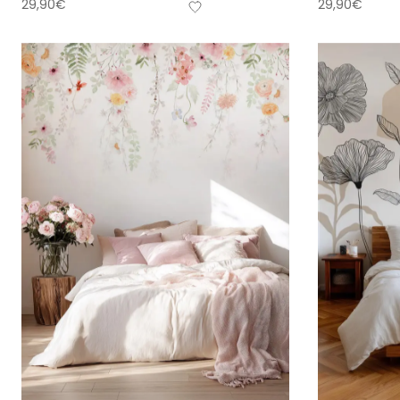
29,90
€
29,90
€