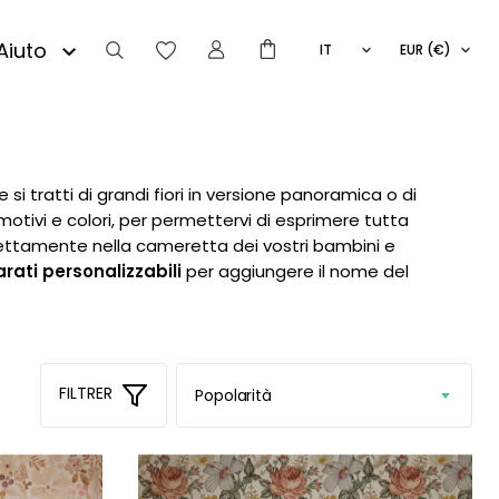
Aiuto
IT
EUR (€)
FR
:
EN
CERCA
ES
 tratti di grandi fiori in versione panoramica o di
 motivi e colori, per permettervi di esprimere tutta
erfettamente nella cameretta dei vostri bambini e
Prezzo
Prezzo
rati personalizzabili
per aggiungere il nome del
Filtra
Min
Max
Prezzo:
20€
—
40€
FILTRER