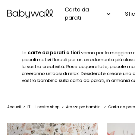
Carta da
Sti
parati
Scopri tutte le nostre carte
Adesivo da parete
Scopri tutti i nostri posters
Metro crescita per bambini
Come funziona?
Animal
da parati
Adesivo per bambine
Poster per neonati
Per bambina
Chi siamo?
A fiori
Per bambini
Adesivo per bambino
Poster per bambini
Per bambino
Giungl
Le
carte da parati a fiori
vanno per la maggiore ne
Per ragazzi
piccoli motivi floreali per un arredamento più class
Adesivo unisex
Poster di astrologia
Forest
Per adulti
la vostra creatività. Rose acquerellate, piccole ma
Poster personalizzato con
Adesivo personalizzabile
Mare e
creeranno un’oasi di relax. Desiderate creare una c
Camera da bambina
nome
Dinosa
vostro bambino sulla carta da parati, in armonia 
Camera da bambino
Mapp
Sala giochi
Mongol
Novità ❤️
Natura
Accueil
>
IT – Il nostro shop
>
Arazzo per bambini
>
Carta da parati
Palma
Monta
Princip