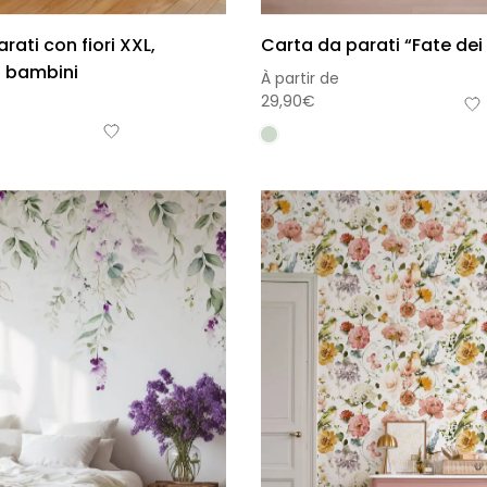
rati con fiori XXL,
Carta da parati “Fate de
 bambini
À partir de
29,90
€