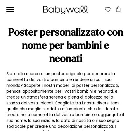
CERCA:
Poster personalizzato con
CERCA
nome per bambini e
neonati
Prezzo
Prezzo
Filtra
Min
Max
Prezzo:
0€
—
60€
Siete alla ricerca di un poster originale per decorare la
cameretta del vostro bambino e rendere unico il suo
mondo? Scoprite i nostri modelli di poster personalizzati,
pensati appositamente per i vostri bambini e neonati, e
create un'atmosfera serena e piena di dolcezza nella
stanza dei vostri piccoli. Scegliete tra i nostri diversi temi
quello che meglio si adatta all'ambiente che desiderate
creare nella cameretta del vostro bambino e aggiungete il
suo nome, la sua iniziale, la data di nascita o il suo segno
zodiacale per creare una decorazione personalizzata. I