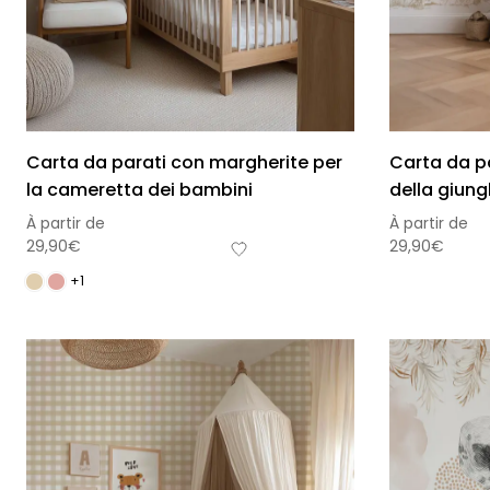
Carta da parati con margherite per
Carta da p
la cameretta dei bambini
della giung
À partir de
À partir de
29,90
€
29,90
€
+1