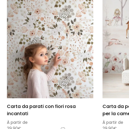
Foglie
Nuvole
Auto
Astron
Carta da parati con fiori rosa
Carta da p
incantati
per la cam
À partir de
À partir de
29,90
€
29,90
€