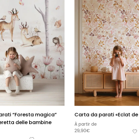
omia
arati “Foresta magica”
Carta da parati «Eclat de 
eretta delle bambine
À partir de
29,90
€