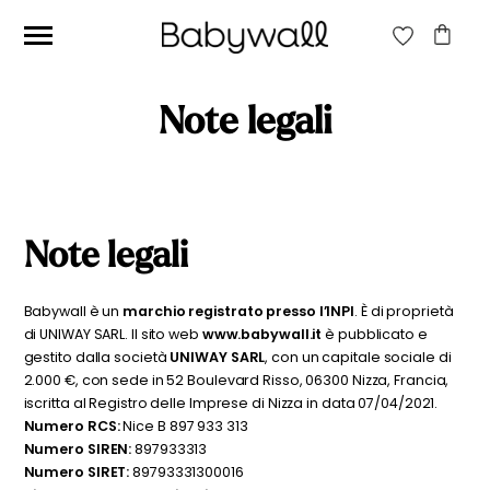
Note legali
Note legali
Babywall è un
marchio registrato presso l’INPI
. È di proprietà
di UNIWAY SARL. Il sito web
www.babywall.it
è pubblicato e
gestito dalla società
UNIWAY SARL
, con un capitale sociale di
2.000 €, con sede in 52 Boulevard Risso, 06300 Nizza, Francia,
iscritta al Registro delle Imprese di Nizza in data 07/04/2021.
Numero RCS:
Nice B 897 933 313
Numero SIREN:
897933313
Numero SIRET:
89793331300016