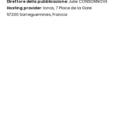
Direttore della pubblicazione:
Julie CONSONNOVE
Hosting provider:
Ionos, 7 Place de la Gare
57200 Sarreguemines, Francia
Sous-total
0,00
€
Hors frais de livraison
Visualizza carrello
Pagamento