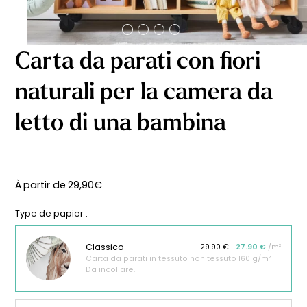
Carta da parati con fiori
naturali per la camera da
letto di una bambina
À partir de
29,90
€
Type de papier :
Classico
29.90 €
27.90 €
/m²
Carta da parati in tessuto non tessuto 160 g/m²
Da incollare.