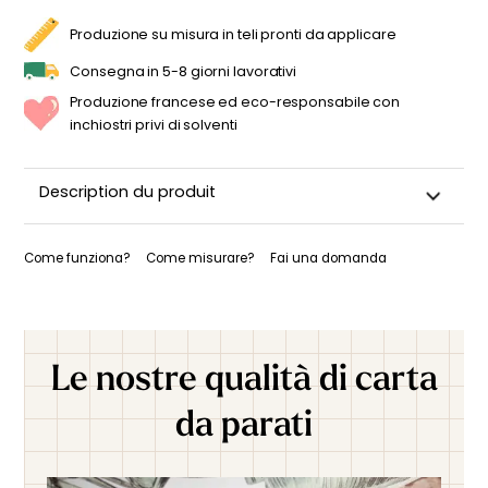
PER
LA
Produzione su misura in teli pronti da applicare
CAMERA
DA
LETTO
Consegna in 5-8 giorni lavorativi
DI
UNA
Produzione francese ed eco-responsabile con
BAMBINA
QUANTITÀ
inchiostri privi di solventi
Description du produit
Come funziona?
Come misurare?
Fai una domanda
Le nostre qualità di carta
da parati