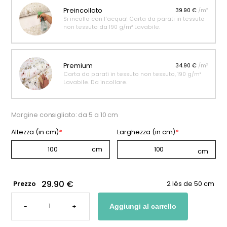
Preincollato
39.90 €
/m²
Si incolla con l'acqua! Carta da parati in tessuto
non tessuto da 190 g/m² Lavabile.
Premium
34.90 €
/m²
Carta da parati in tessuto non tessuto, 190 g/m²
Lavabile. Da incollare.
Margine consigliato: da 5 a 10 cm
Altezza (in cm)
*
Larghezza (in cm)
*
29.90 €
Prezzo
2 lés de 50 cm
CARTA
DA
-
+
Aggiungi al carrello
PARATI
CON
FIORI
NATURALI