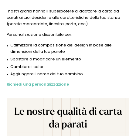
personalizzazione ancora maggiore, non esitate a
sono a tua disposizione. Puoi contattare il nostro team
contattarci. Ideale per una cameretta, questa carta da
cliccando qui. Dopo la tua richiesta, riceverai un’anteprima
parati trasforma la stanza in un universo divertente e
I nostri grafici hanno il superpotere di adattare la carta da
personalizzata entro 24-48 ore per visualizzare il risultato
poetico, perfetto per stimolare l'immaginazione e portare
parati ai tuoi desideri e alle caratteristiche della tua stanza
prima di effettuare l’ordine.
un tocco di allegria.
(parete mansardata, finestra, porta, ecc.).
Personalizzazione disponibile per:
Ottimizzare la composizione del design in base alle
dimensioni della tua parete
Spostare o modificare un elemento
Cambiare i colori
Aggiungere il nome del tuo bambino
Richiedi una personalizzazione
Le nostre qualità di carta
da parati