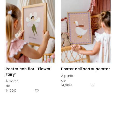
Poster con fiori “Flower
Poster dell’oca superstar
Fairy”
À partir
de
À partir
14,90
€
de
Sous-total
14,90
€
0,00
€
Hors frais de livraison
Visualizza carrello
Pagamento