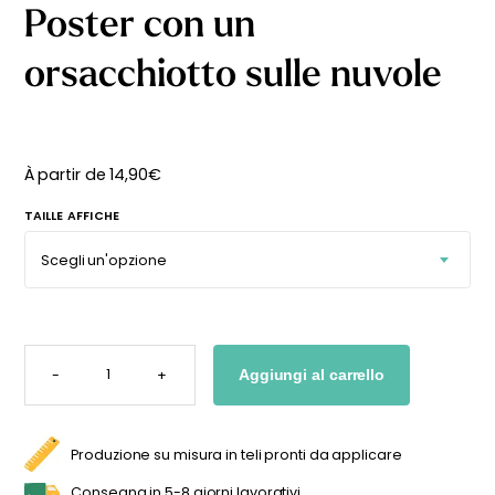
Poster con un
orsacchiotto sulle nuvole
À partir de
14,90
€
TAILLE AFFICHE
POSTER
CON
-
+
Aggiungi al carrello
UN
ORSACCHIOTTO
SULLE
NUVOLE
QUANTITÀ
Produzione su misura in teli pronti da applicare
Consegna in 5-8 giorni lavorativi