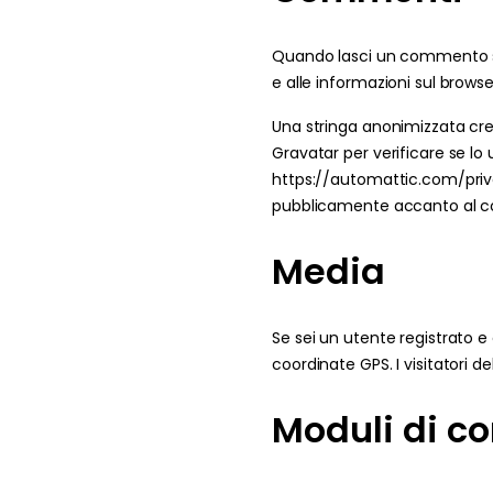
Foglie
Nuvole
Quando lasci un commento sul 
Auto
e alle informazioni sul browser
Astron
Una stringa anonimizzata crea
Gravatar per verificare se lo u
https://automattic.com/priva
pubblicamente accanto al 
Media
Se sei un utente registrato e
coordinate GPS. I visitatori d
Moduli di co