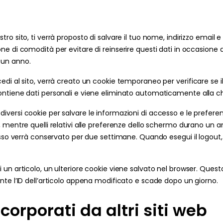
o sito, ti verrà proposto di salvare il tuo nome, indirizzo email e 
e di comodità per evitare di reinserire questi dati in occasione
 un anno.
di al sito, verrà creato un cookie temporaneo per verificare se i
ntiene dati personali e viene eliminato automaticamente alla ch
ersi cookie per salvare le informazioni di accesso e le preferenze
 mentre quelli relativi alle preferenze dello schermo durano un an
esso verrà conservato per due settimane. Quando esegui il logout, 
un articolo, un ulteriore cookie viene salvato nel browser. Ques
nte l’ID dell’articolo appena modificato e scade dopo un giorno.
corporati da altri siti web