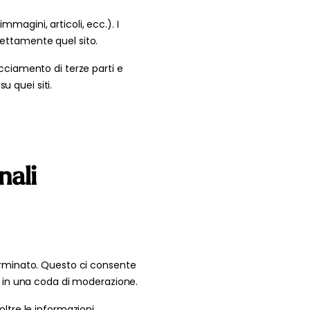
magini, articoli, ecc.). I
rettamente quel sito.
acciamento di terze parti e
u quei siti.
e
nali
rminato. Questo ci consente
 in una coda di moderazione.
oltre le informazioni