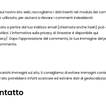
nostro sito web, raccogliamo i dati inseriti nel modulo dei comme
 utilizzato, per aiutarci a rilevare i commenti indesiderati.
omia
ta a partire dal tuo indirizzo email (chiamata anche hash) può es
tilizzi. L’informativa sulla privacy di Gravatar è disponibile qui:
cy/. Dopo l’approvazione del commento, la tua immagine del prof
commento.
 carichi immagini sul sito, ti consigliamo di evitare immagini cont
el sito potrebbero infatti scaricare ed estrarre dati di geolocalizza
ntatto