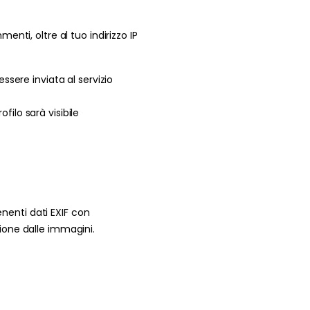
nti, oltre al tuo indirizzo IP
sere inviata al servizio
ilo sarà visibile
enenti dati EXIF con
zione dalle immagini.