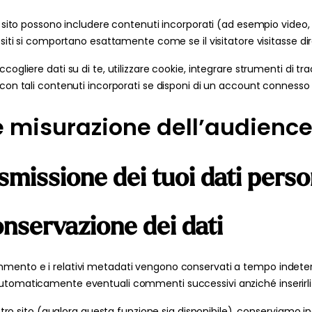
o sito possono includere contenuti incorporati (ad esempio video, im
i siti si comportano esattamente come se il visitatore visitasse di
cogliere dati su di te, utilizzare cookie, integrare strumenti di tr
 con tali contenuti incorporati se disponi di un account connesso s
e misurazione dell’audienc
asmissione dei tuoi dati perso
onservazione dei dati
mmento e i relativi metadati vengono conservati a tempo indete
automaticamente eventuali commenti successivi anziché inserirli
nostro sito (qualora questa funzione sia disponibile), conserviamo in