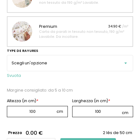
non tessuto da 190 g/m² Lavabile.
Premium
34.90 €
/m²
Carta da parati in tessuto non tessuto, 190 g/m²
Lavabile. Da incollare.
TYPE DE RAYURES
Svuota
Margine consigliato: da 5 a 10 cm
Altezza (in cm)
*
Larghezza (in cm)
*
0.00 €
Prezzo
2 lés de 50 cm
CARTA