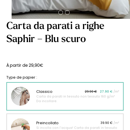
Carta da parati a righe
Saphir – Blu scuro
À partir de
29,90
€
Type de papier :
Classico
29.90 €
27.90 €
/m²
Carta da parati in tessuto non tessuto 160 g/m²
Da incollare.
Preincollato
39.90 €
/m²
Si incolla con l'acqua! Carta da parati in tessuto