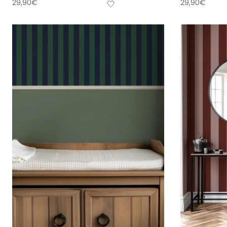
29,90
€
29,90
€