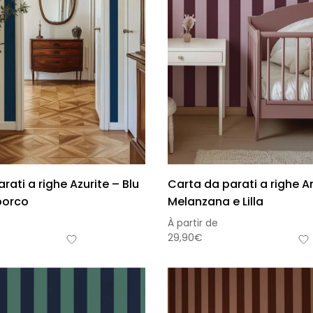
omia
rati a righe Azurite – Blu
Carta da parati a righe A
porco
Melanzana e Lilla
À partir de
29,90
€