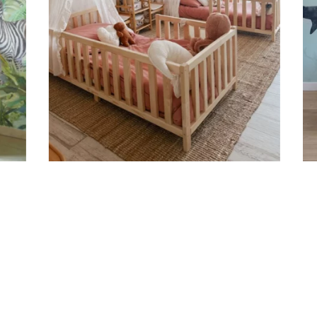
s-total
0,00
€
frais de livraison