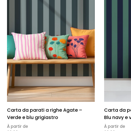
Carta da parati a righe Agate –
Carta da pa
Verde e blu grigiastro
Blu navy e 
À partir de
À partir de