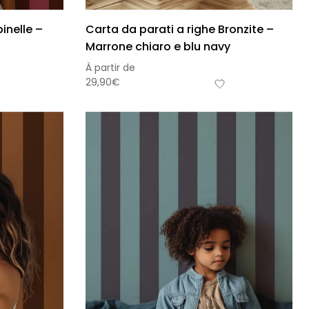
inelle –
Carta da parati a righe Bronzite –
Marrone chiaro e blu navy
À partir de
29,90
€