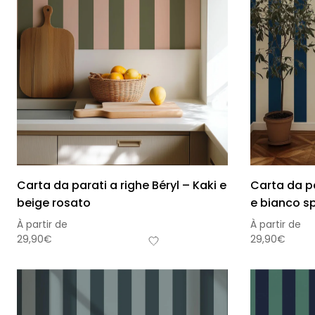
Foglie
Nuvole
Auto
Astron
Carta da parati a righe Béryl – Kaki e
Carta da pa
beige rosato
e bianco s
À partir de
À partir de
29,90
€
29,90
€