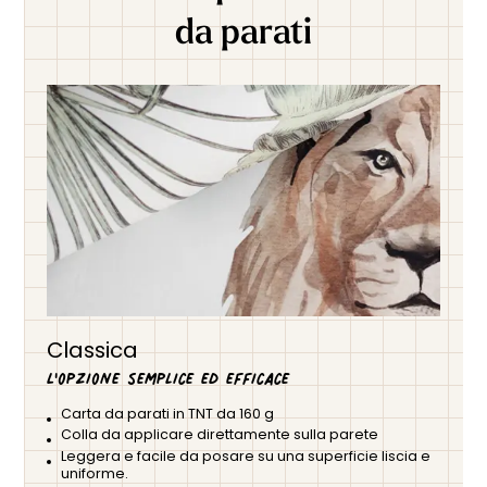
un'atmosfera rilassante, perfetta per un angolo di serenità
da parati
nella
cameretta dei bambini
. Ideale per rivestire una parete
o un'intera stanza, questa
carta da parati per la cameretta
dona un
tocco intramontabile e accogliente
ai tuoi interni.
Realizzata su misura in Francia, si adatta perfettamente alle
dimensioni della tua parete per un risultato impeccabile.
Ecologico e realizzato con inchiostri senza solventi, rispetta
la salute del vostro bambino e del pianeta. Regalate al
vostro piccolo un universo dolce e incantevole con la nostra
carta da parati per cameretta
Vichy Fleuri!
Classica
L'opzione semplice ed efficace
Carta da parati in TNT da 160 g
Colla da applicare direttamente sulla parete
Leggera e facile da posare su una superficie liscia e
uniforme.