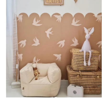
🔹 XXL
Progettato per pareti molto grandi, permette di ottenere un
effetto ampio e immersivo.
🔹 Verticale
Ideale per spazi in cui l’altezza è maggiore della larghezza
(scale, pareti strette e alte, ecc.).