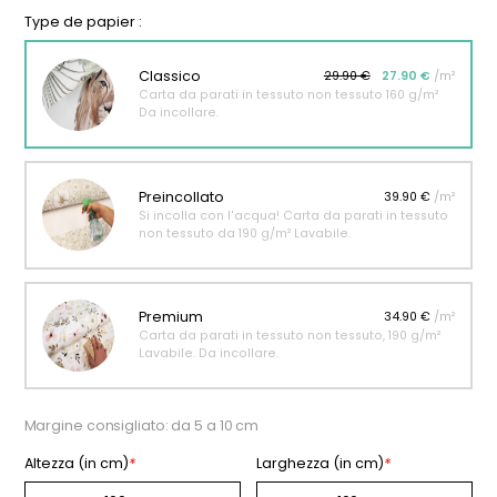
Type de papier :
Classico
29.90 €
27.90 €
/m²
Carta da parati in tessuto non tessuto 160 g/m²
Da incollare.
Preincollato
39.90 €
/m²
Si incolla con l'acqua! Carta da parati in tessuto
non tessuto da 190 g/m² Lavabile.
Premium
34.90 €
/m²
Carta da parati in tessuto non tessuto, 190 g/m²
Lavabile. Da incollare.
Margine consigliato: da 5 a 10 cm
Altezza (in cm)
*
Larghezza (in cm)
*