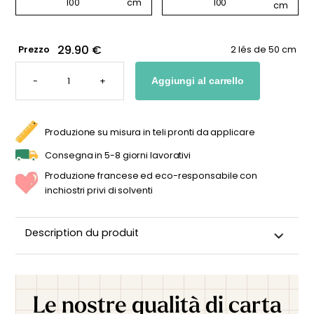
29.90 €
Prezzo
2 lés de 50 cm
CARTA
DA
-
+
Aggiungi al carrello
PARATI
A
QUADRETTI
CON
MOTIVI
FLOREALI
Produzione su misura in teli pronti da applicare
QUANTITÀ
Consegna in 5-8 giorni lavorativi
Produzione francese ed eco-responsabile con
inchiostri privi di solventi
Description du produit
Questo delicato disegno combina un
classico motivo a
quadretti Vichy
, disponibile in
giallo, rosa, verde o blu
,
impreziosito da piccoli fiori ed elementi rustici disegnati ad
Le nostre qualità di carta
acquerello. Il suo stile raffinato e le sue tonalità tenui creano