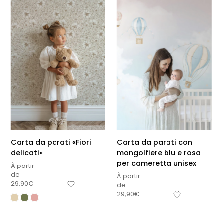
Carta da parati «Fiori
Carta da parati con
delicati»
mongolfiere blu e rosa
per cameretta unisex
À partir
de
À partir
29,90
€
de
29,90
€
Sous-total
0,00
€
Hors frais de livraison