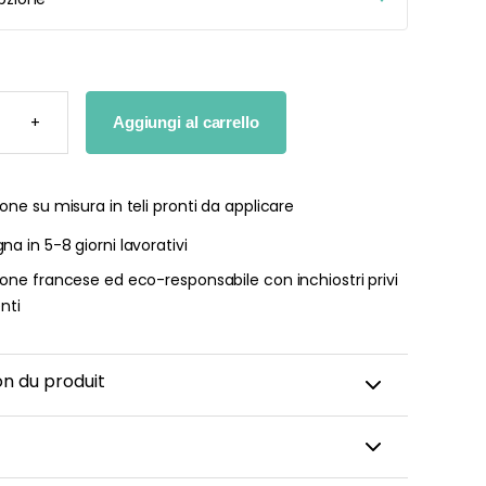
ALIZZABILE
+
Aggiungi al carrello
A
I
TÀ
one su misura in teli pronti da applicare
a in 5-8 giorni lavorativi
one francese ed eco-responsabile con inchiostri privi
enti
on du produit
ster per bambini e neonati sono pensati per creare un
ccogliente e divertente nella cameretta del vostro
no stampati e realizzati in Francia su richiesta, su