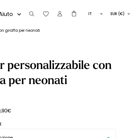
Aiuto
IT
EUR (€)
FR
EN
on giraffa per neonati
ES
r personalizzabile con
fa per neonati
9,90
€
E