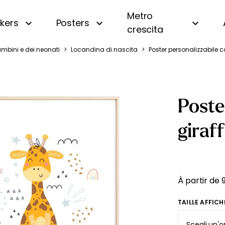
Metro
ckers
Posters
crescita
ambini e dei neonati
>
Locandina di nascita
>
Poster personalizzabile c
i
Panoramica
Beige
Motivi piccoli
Bianco e nero
a
A righe
Blu
Poste
a
A quadri e vichy
Gialla
 oceano
Di tendenza
Rosa
giraf
uri
Personalizzata con nome
Verde
amondo
Vintage
fiera
À partir de
gna
TAILLE AFFICH
essa