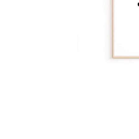
Foglie
Nuvole
Auto
Astron