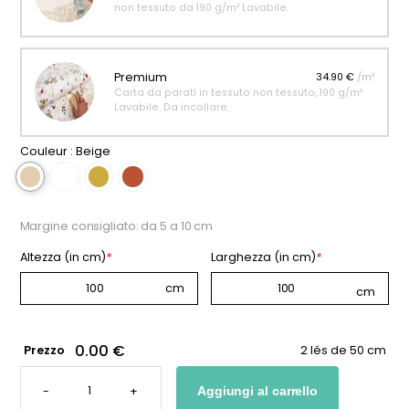
non tessuto da 190 g/m² Lavabile.
Premium
34.90 €
/m²
Carta da parati in tessuto non tessuto, 190 g/m²
Lavabile. Da incollare.
Couleur :
Beige
Margine consigliato: da 5 a 10 cm
Altezza (in cm)
*
Larghezza (in cm)
*
0.00 €
Prezzo
2 lés de 50 cm
CARTA
DA
-
+
Aggiungi al carrello
PARATI
CON