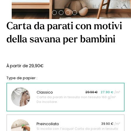
Carta da parati con motivi
della savana per bambini
À partir de
29,90
€
Type de papier :
Classico
29.90 €
27.90 €
/m²
Carta da parati in tessuto non tessuto 160 g/m²
Da incollare.
Preincollato
39.90 €
/m²
Si incolla con l'acqua! Carta da parati in tessuto