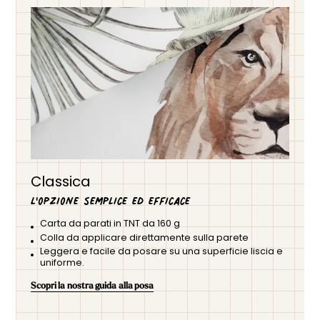
con motivi animali è disponibile in diversi colori di tendenza:
terracotta caldo, giallo senape brillante, beige rilassante o
anche una versione minimalista in bianco e nero. Il suo
design delicato e stimolante favorisce lo sviluppo e
l'immaginazione dei piccoli avventurieri, integrandosi
armoniosamente con diversi stili di arredamento. Facile da
posare e realizzata con materiali di qualità, questa carta da
parati è perfetta per creare un universo al tempo stesso
poetico e dinamico nella camera dei vostri bambini.
Classica
L'opzione semplice ed efficace
Carta da parati in TNT da 160 g
Colla da applicare direttamente sulla parete
Leggera e facile da posare su una superficie liscia e
uniforme.
Scopri la nostra guida alla posa