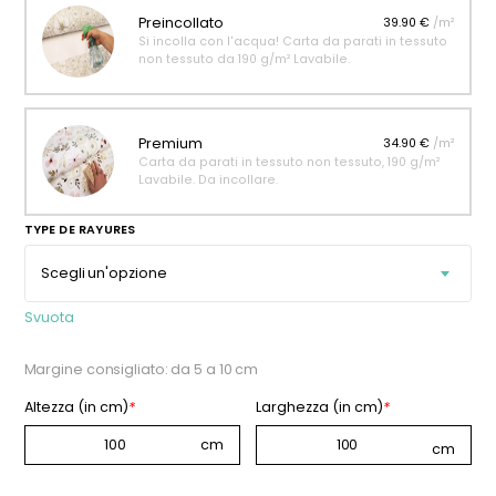
Preincollato
39.90 €
/m²
Si incolla con l'acqua! Carta da parati in tessuto
non tessuto da 190 g/m² Lavabile.
Premium
34.90 €
/m²
Carta da parati in tessuto non tessuto, 190 g/m²
Lavabile. Da incollare.
TYPE DE RAYURES
Svuota
Margine consigliato: da 5 a 10 cm
Altezza (in cm)
*
Larghezza (in cm)
*