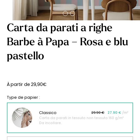
Carta da parati a righe
Barbe à Papa – Rosa e blu
pastello
À partir de
29,90
€
Type de papier :
Classico
29.90 €
27.90 €
/m²
Carta da parati in tessuto non tessuto 160 g/m²
Da incollare.