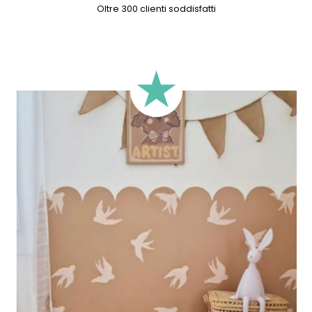
Oltre 300 clienti soddisfatti
cm) per un tocco più delicato. Questa
carta da parati
è la
soluzione ideale per chi cerca un arredamento sereno ed
elegante, trasformando le vostre pareti in un elemento di
design senza tempo.
Il modello presentato nelle immagini corrisponde alla
versione a righe larghe (9 cm).