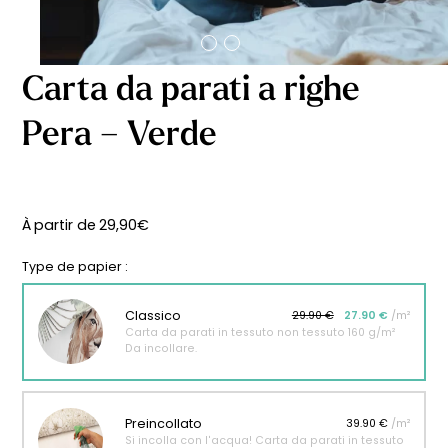
Carta da parati a righe
Pera – Verde
À partir de
29,90
€
Type de papier :
Classico
29.90 €
27.90 €
/m²
Carta da parati in tessuto non tessuto 160 g/m²
Da incollare.
Preincollato
39.90 €
/m²
Si incolla con l'acqua! Carta da parati in tessuto