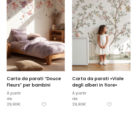
Carta da parati “Douce
Carta da parati «Viale
Fleurs” per bambini
degli alberi in fiore»
À partir
À partir
de
de
Sous-total
29,90
€
29,90
€
0,00
€
Hors frais de livraison
Visualizza carrello
Pagamento