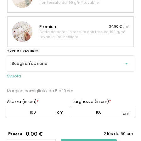
non tessuto da 190 g/m² Lavabile.
Premium
34.90 €
/m²
Carta da parati in tessuto non tessuto, 190 g/m²
Lavabile. Da incollare.
TYPE DE RAYURES
Svuota
Margine consigliato: da 5 a 10 cm
Altezza (in cm)
*
Larghezza (in cm)
*
0.00 €
Prezzo
2 lés de 50 cm
CARTA