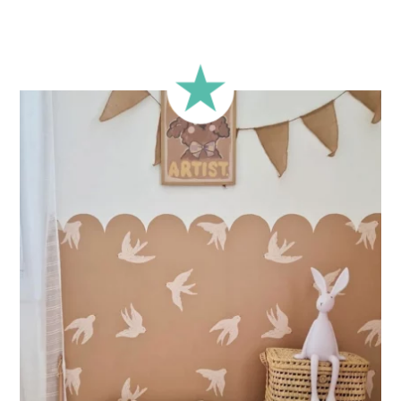
aspettative e alla configurazione della tua parete.
🔹 Rettangolare
Formato classico, adatto alla maggior parte delle pareti.
🔹 Quadrato
Ideale per pareti in cui larghezza e altezza sono simili.
🔹 Mezza altezza
Perfetto per pareti con boiserie o rivestimenti nella parte
inferiore oppure per pareti molto lunghe. Questo formato
concentra il design nella parte superiore della parete.
🔹 XXL
Progettato per pareti molto grandi, permette di ottenere un
effetto ampio e immersivo.
🔹 Verticale
Ideale per spazi in cui l’altezza è maggiore della larghezza
(scale, pareti strette e alte, ecc.).