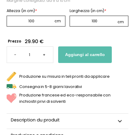
Margine consigliato: da 5 a 10 cm
Altezza (in cm)
*
Larghezza (in cm)
*
29.90 €
Prezzo
CARTA
DA
-
+
Aggiungi al carrello
PARATI
A
RIGHE
VINTAGE
QUANTITÀ
Produzione su misura in teli pronti da applicare
Consegna in 5-8 giorni lavorativi
Produzione francese ed eco-responsabile con
inchiostri privi di solventi
Description du produit
Questa carta da parati a righe sottili reinterpreta lo stile