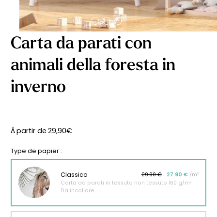
Carta da parati con
animali della foresta in
inverno
À partir de
29,90
€
Type de papier :
Classico
29.90 €
27.90 €
/m²
Carta da parati in tessuto non tessuto 160 g/m²
Da incollare.