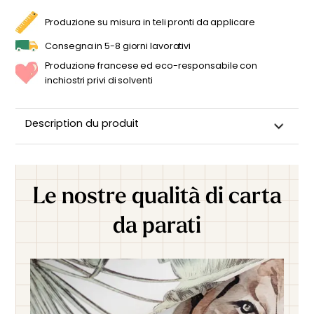
FORESTA
IN
Produzione su misura in teli pronti da applicare
INVERNO
QUANTITÀ
Consegna in 5-8 giorni lavorativi
Produzione francese ed eco-responsabile con
inchiostri privi di solventi
Description du produit
Le nostre qualità di carta
da parati