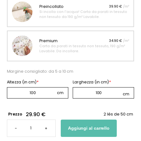
Preincollato
39.90 €
/m²
Si incolla con l'acqua! Carta da parati in tessuto
non tessuto da 190 g/m² Lavabile.
Premium
34.90 €
/m²
Carta da parati in tessuto non tessuto, 190 g/m²
Lavabile. Da incollare.
Margine consigliato: da 5 a 10 cm
Altezza (in cm)
*
Larghezza (in cm)
*
29.90 €
Prezzo
2 lés de 50 cm
CARTA
DA
-
+
Aggiungi al carrello
PARATI
CON
ANIMALI
DELLA