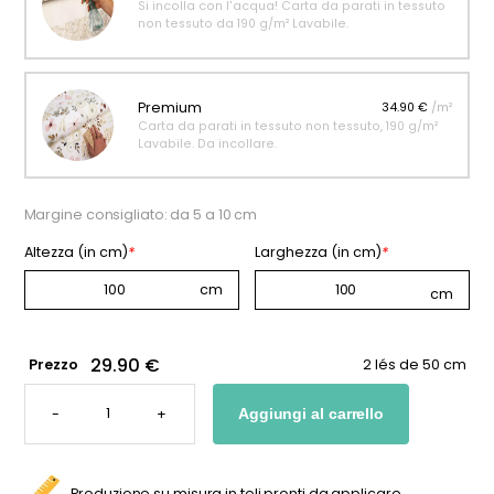
Si incolla con l'acqua! Carta da parati in tessuto
non tessuto da 190 g/m² Lavabile.
Premium
34.90 €
/m²
Carta da parati in tessuto non tessuto, 190 g/m²
Lavabile. Da incollare.
Margine consigliato: da 5 a 10 cm
Altezza (in cm)
*
Larghezza (in cm)
*
29.90 €
Prezzo
2 lés de 50 cm
CARTA
DA
-
+
Aggiungi al carrello
PARATI
CON
CUORI
DORATI
QUANTITÀ
Produzione su misura in teli pronti da applicare