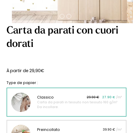
Carta da parati con cuori
dorati
À partir de
29,90
€
Type de papier :
Classico
29.90 €
27.90 €
/m²
Carta da parati in tessuto non tessuto 160 g/m²
Da incollare.
Preincollato
39.90 €
/m²