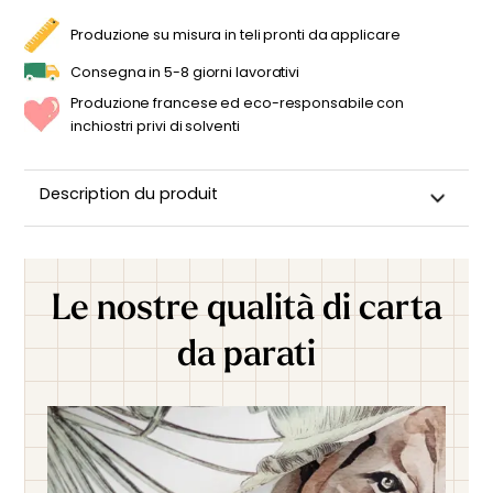
PER
LA
Produzione su misura in teli pronti da applicare
CAMERETTA
DEI
BAMBINI
Consegna in 5-8 giorni lavorativi
QUANTITÀ
Produzione francese ed eco-responsabile con
inchiostri privi di solventi
Description du produit
Le nostre qualità di carta
da parati