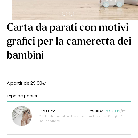
Carta da parati con motivi
grafici per la cameretta dei
bambini
À partir de
29,90
€
Type de papier :
Classico
29.90 €
27.90 €
/m²
Carta da parati in tessuto non tessuto 160 g/m²
Da incollare.