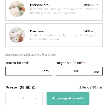
Preincollato
39.90 €
/m²
Si incolla con l'acqua! Carta da parati in tessuto
non tessuto da 190 g/m² Lavabile.
Premium
34.90 €
/m²
Carta da parati in tessuto non tessuto, 190 g/m²
Lavabile. Da incollare.
Margine consigliato: da 5 a 10 cm
Altezza (in cm)
*
Larghezza (in cm)
*
29.90 €
Prezzo
2 lés de 50 cm
CARTA
DA
-
+
Aggiungi al carrello
PARATI
CON
MOTIVI
GRAFICI