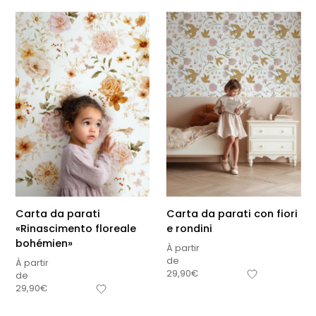
Carta da parati
Carta da parati con fiori
«Rinascimento floreale
e rondini
bohémien»
À partir
de
À partir
29,90
€
de
Sous-total
29,90
€
0,00
€
Hors frais de livraison