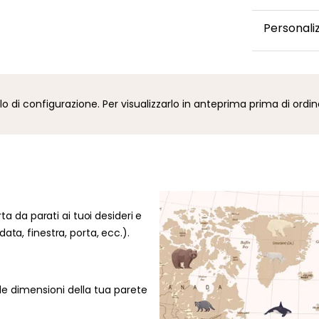
Questa car
Personali
confezionat
volta spedi
Desideri mo
via e-mail.
un colore o
mansardata,
i configurazione. Per visualizzarlo in anteprima prima di ordin
disposizion
la tua rich
48 ore per v
rta da parati ai tuoi desideri e
ata, finestra, porta, ecc.).
le dimensioni della tua parete