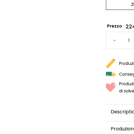
22
Prezzo
CARTA
DA
-
PARATI
CON
MOTIV
"FORES
AUTUNN
PER
Produzi
BAMBIN
QUANTI
Consegn
Produzi
di solv
Descripti
Produzion