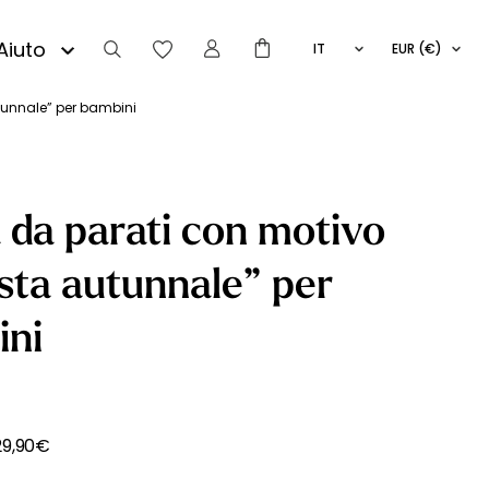
Aiuto
IT
EUR (€)
FR
EN
tunnale” per bambini
ES
 da parati con motivo
sta autunnale” per
ini
29,90
€