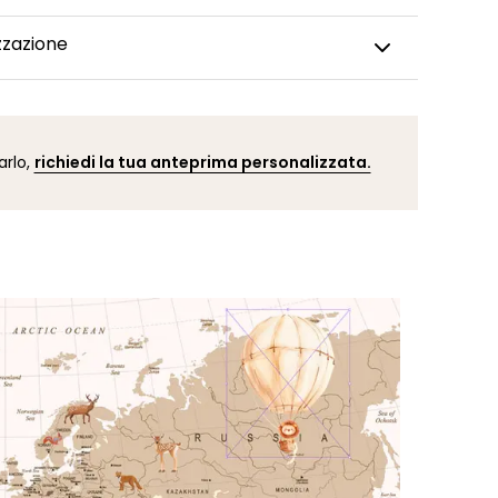
ta da parati panoramica viene realizzata su misura,
zzazione
a con cura e spedita entro 5-8 giorni lavorativi. Una
to il tuo ordine, riceverai una conferma di spedizione
dificare un dettaglio della carta da parati, cambiare
 adattare il design alla tua stanza (parete
 finestra, porta, ecc.)? I nostri grafici sono a tua
arlo,
richiedi la tua anteprima personalizzata.
e. Puoi contattare il nostro team cliccando qui. Dopo
iesta, riceverai un’anteprima personalizzata entro 24-
isualizzare il risultato prima di effettuare l’ordine.