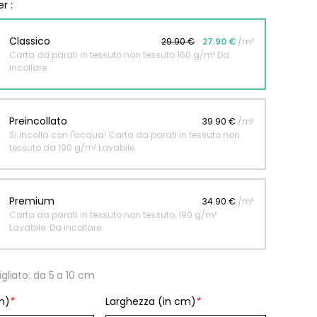
r :
Classico
29.90 €
27.90 €
/m²
Carta da parati in tessuto non tessuto 160 g/m² Da
incollare.
Preincollato
39.90 €
/m²
Si incolla con l'acqua! Carta da parati in tessuto non
tessuto da 190 g/m² Lavabile.
Premium
34.90 €
/m²
Carta da parati in tessuto non tessuto, 190 g/m²
Lavabile. Da incollare.
gliato: da 5 a 10 cm
m)
*
Larghezza (in cm)
*