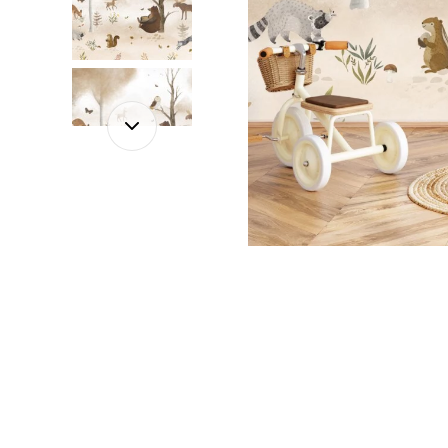
Foglie
Nuvole
Auto
Astron