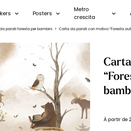
Metro
ckers
Posters
crescita
da parati foresta per bambini
>
Carta da parati con motivo “Foresta au
i
Panoramica
Beige
Motivi piccoli
Bianco e nero
a
A righe
Blu
Carta
a
A quadri e vichy
Gialla
 oceano
Di tendenza
Rosa
“Fore
uri
Personalizzata con nome
Verde
amondo
Vintage
bamb
fiera
gna
À partir de
essa