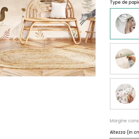
Type de papie
omia
Margine consi
Altezza (in c