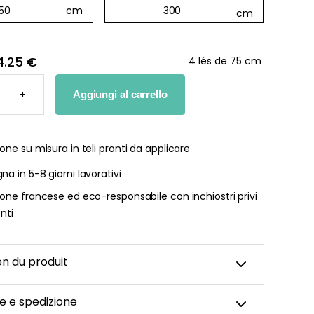
4.25 €
4 lés de 75 cm
+
Aggiungi al carrello
O
TA
ALE"
one su misura in teli pronti da applicare
I
TÀ
a in 5-8 giorni lavorativi
one francese ed eco-responsabile con inchiostri privi
enti
on du produit
e e spedizione