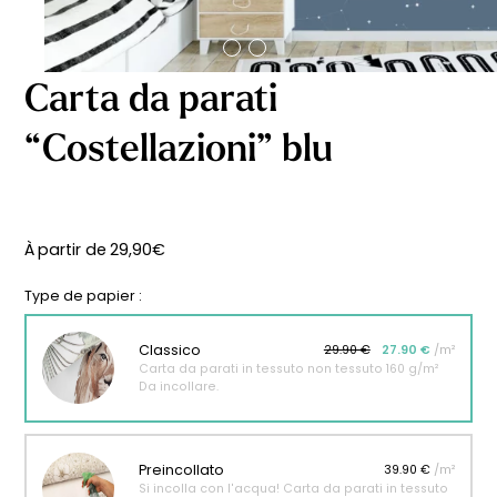
Carta da parati
“Costellazioni” blu
À partir de
29,90
€
Type de papier :
Classico
29.90 €
27.90 €
/m²
Carta da parati in tessuto non tessuto 160 g/m²
Da incollare.
Preincollato
39.90 €
/m²
Si incolla con l'acqua! Carta da parati in tessuto