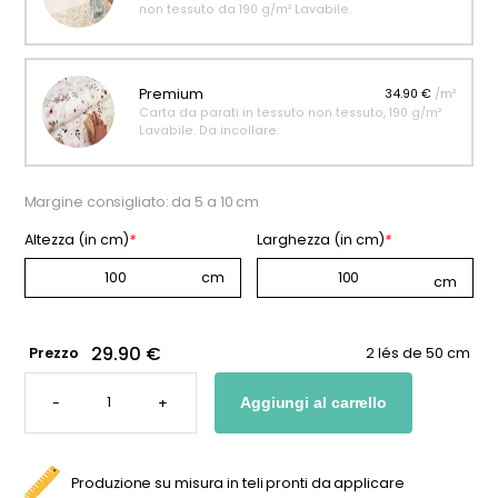
non tessuto da 190 g/m² Lavabile.
Premium
34.90 €
/m²
Carta da parati in tessuto non tessuto, 190 g/m²
Lavabile. Da incollare.
Margine consigliato: da 5 a 10 cm
Altezza (in cm)
*
Larghezza (in cm)
*
29.90 €
Prezzo
2 lés de 50 cm
CARTA
DA
-
+
Aggiungi al carrello
PARATI
"COSTELLAZIONI"
BLU
QUANTITÀ
Produzione su misura in teli pronti da applicare