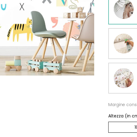
omia
Margine consi
Altezza (in c