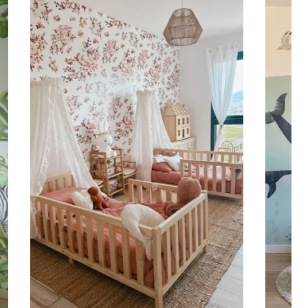
randi, permette di ottenere un effetto ampio e
za è maggiore della larghezza (scale, pareti strette e