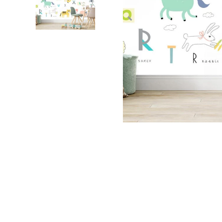
Foglie
Nuvole
Auto
Astron