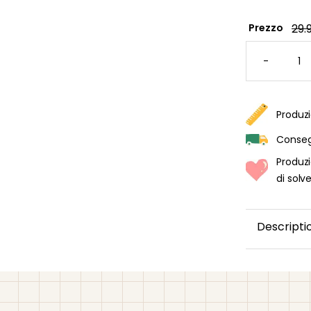
29.
Prezzo
CARTA
DA
-
PARATI
EDUCAT
CON
L'ALFAB
QUANTI
Produzi
Consegn
Produzi
di solv
Descripti