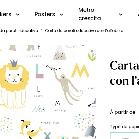
Metro
ckers
Posters
crescita
da parati educativa
>
Carta da parati educativa con l’alfabeto
i
Panoramica
Beige
Motivi piccoli
Bianco e nero
a
A righe
Blu
Carta
a
A quadri e vichy
Gialla
 oceano
Di tendenza
Rosa
con l
uri
Personalizzata con nome
Verde
amondo
Vintage
fiera
À partir de
gna
Type de papie
essa