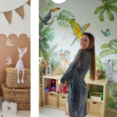
🔹 XXL
Progettato per pareti molto g
immersivo.
🔹 Verticale
Ideale per spazi in cui l’altez
alte, ecc.).