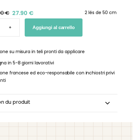
27.90 €
90 €
2 lés de 50 cm
+
Aggiungi al carrello
IVA
ETO
TÀ
one su misura in teli pronti da applicare
a in 5-8 giorni lavorativi
one francese ed eco-responsabile con inchiostri privi
enti
on du produit