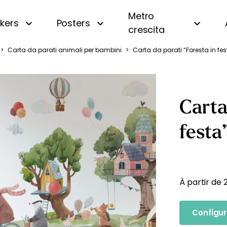
Metro
ckers
Posters
crescita
>
Carta da parati animali per bambini
>
Carta da parati “Foresta in fe
i
Panoramica
Beige
Motivi piccoli
Bianco e nero
a
A righe
Blu
Carta
a
A quadri e vichy
Gialla
 oceano
Di tendenza
Rosa
festa
uri
Personalizzata con nome
Verde
amondo
Vintage
fiera
À partir de
gna
Configur
essa