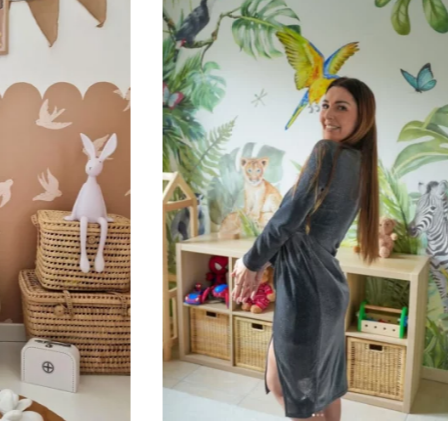
immersivo.
🔹 Verticale
Ideale per spazi in cui l’altez
alte, ecc.).