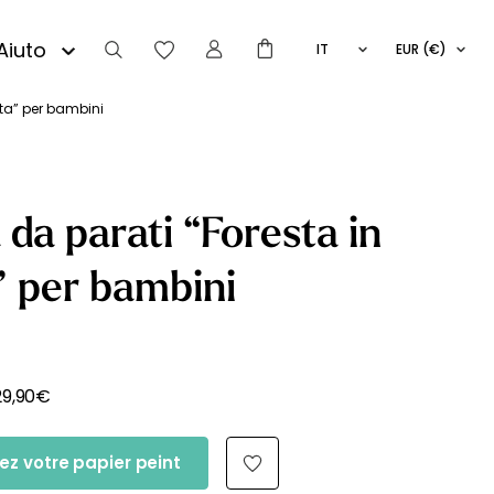
Aiuto
IT
EUR (€)
FR
EN
sta” per bambini
ES
 da parati “Foresta in
” per bambini
29,90
€
ez votre papier peint