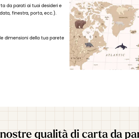
suona per f
la tua rich
rta da parati ai tuoi desideri e
storia e in
48 ore per v
ata, finestra, porta, ecc.).
benevola.
Perfetto pe
questo deco
le dimensioni della tua parete
stimolando 
alla festa 
nostre qualità di carta da pa