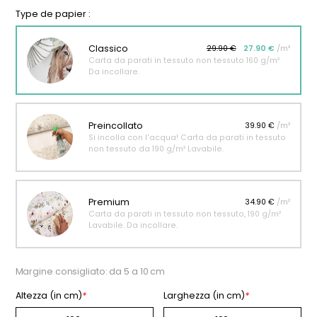
Type de papier :
Classico
29.90 €
27.90 €
/m²
Carta da parati in tessuto non tessuto 160 g/m²
Da incollare.
Preincollato
39.90 €
/m²
Si incolla con l'acqua! Carta da parati in tessuto
non tessuto da 190 g/m² Lavabile.
Premium
34.90 €
/m²
Carta da parati in tessuto non tessuto, 190 g/m²
Lavabile. Da incollare.
Margine consigliato: da 5 a 10 cm
Altezza (in cm)
*
Larghezza (in cm)
*