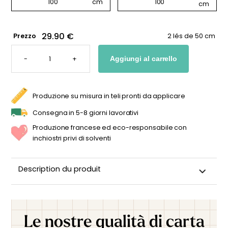
29.90 €
Prezzo
2 lés de 50 cm
CARTA
DA
-
+
Aggiungi al carrello
PARATI
«GRANDE
BALENA»
QUANTITÀ
Produzione su misura in teli pronti da applicare
Consegna in 5-8 giorni lavorativi
Produzione francese ed eco-responsabile con
inchiostri privi di solventi
Description du produit
Le nostre qualità di carta