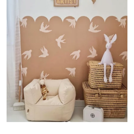
🔹 XXL
Progettato per pareti molto grandi, permette di ottenere un
effetto ampio e immersivo.
🔹 Verticale
Ideale per spazi in cui l’altezza è maggiore della larghezza
(scale, pareti strette e alte, ecc.).