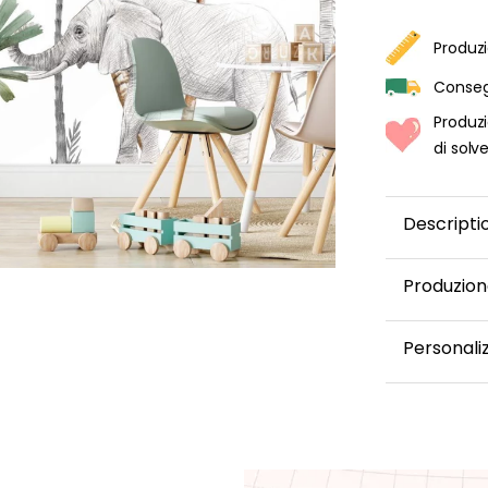
Produzi
Consegn
omia
Produzi
di solv
Descripti
Produzion
Questa car
Personali
confezionat
volta spedi
Desideri mo
via e-mail.
un colore o
mansardata,
disposizion