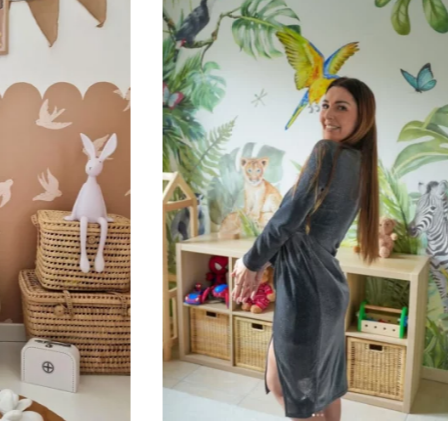
immersivo.
🔹 Verticale
Ideale per spazi in cui l’altez
alte, ecc.).