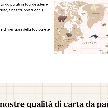
la tua rich
rta da parati ai tuoi desideri e
48 ore per v
ata, finestra, porta, ecc.).
le dimensioni della tua parete
nostre qualità di carta da pa