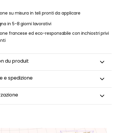
one su misura in teli pronti da applicare
a in 5-8 giorni lavorativi
one francese ed eco-responsabile con inchiostri privi
enti
on du produit
e e spedizione
ta da parati panoramica viene realizzata su misura,
zzazione
a con cura e spedita entro 5-8 giorni lavorativi. Una
to il tuo ordine, riceverai una conferma di spedizione
dificare un dettaglio della carta da parati, cambiare
 adattare il design alla tua stanza (parete
 finestra, porta, ecc.)? I nostri grafici sono a tua
e. Puoi contattare il nostro team cliccando qui. Dopo