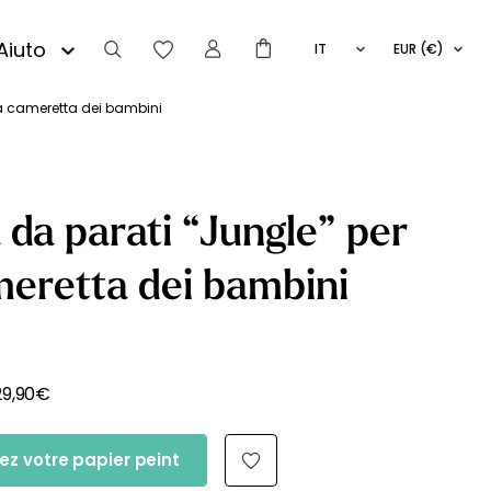
Aiuto
IT
EUR (€)
FR
EN
la cameretta dei bambini
ES
 da parati “Jungle” per
meretta dei bambini
29,90
€
ez votre papier peint