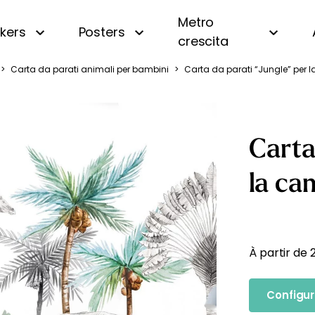
Metro
ckers
Posters
crescita
>
Carta da parati animali per bambini
>
Carta da parati “Jungle” per 
i
Panoramica
Beige
Motivi piccoli
Bianco e nero
a
A righe
Blu
Carta
a
A quadri e vichy
Gialla
 oceano
Di tendenza
Rosa
la ca
uri
Personalizzata con nome
Verde
amondo
Vintage
fiera
À partir de
gna
Configur
essa