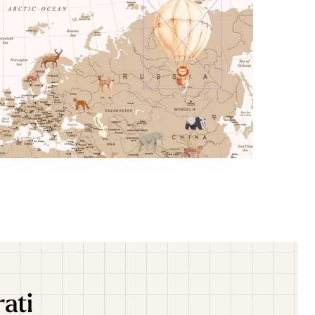
iesta, riceverai un’anteprima personalizzata entro 24-
isualizzare il risultato prima di effettuare l’ordine.
rati