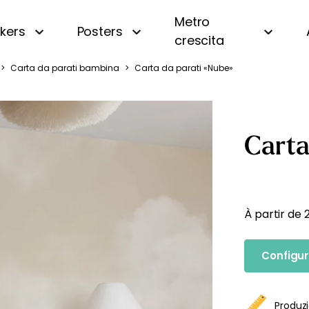
Metro
ckers
Posters
crescita
>
Carta da parati bambina
>
Carta da parati «Nube»
i
Panoramica
Beige
Motivi piccoli
Bianco e nero
a
A righe
Blu
Carta
a
A quadri e vichy
Gialla
 oceano
Di tendenza
Rosa
uri
Personalizzata con nome
Verde
amondo
Vintage
À partir de
fiera
Configur
gna
essa
Produzi