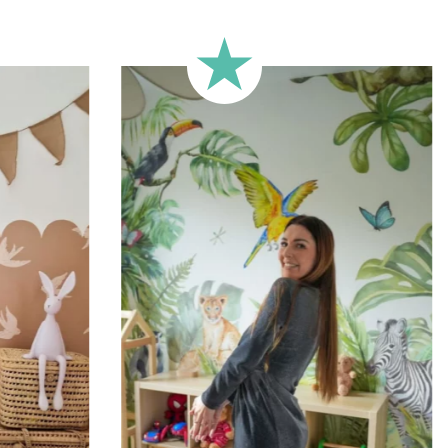
Perfetto per pareti con boiseri
pareti molto lunghe. Questo f
della parete.
🔹 XXL
Progettato per pareti molto g
immersivo.
🔹 Verticale
Ideale per spazi in cui l’altez
alte, ecc.).