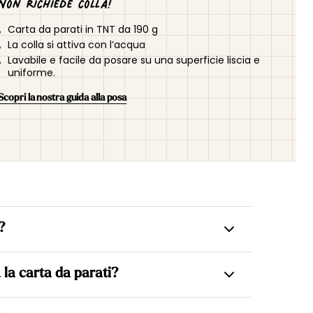
Non richiede colla!
Carta da parati in TNT da 190 g
La colla si attiva con l’acqua
Lavabile e facile da posare su una superficie liscia e
uniforme.
Scopri la nostra guida alla posa
?
rati sono in TNT (tessuto non tessuto), il che
la carta da parati?
 direttamente sulla parete, rendendo la posa più
lizzata su misura in base alle dimensioni della