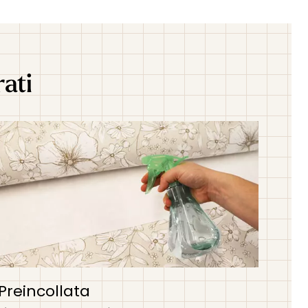
rati
Preincollata