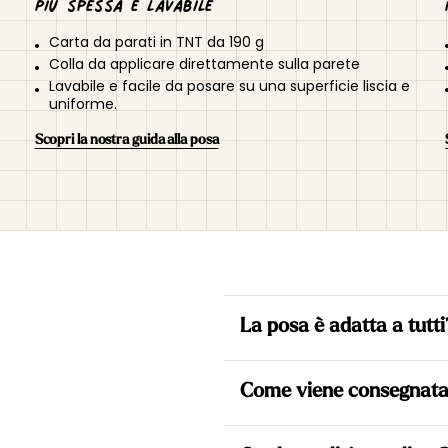
Più spessa e lavabile
Carta da parati in TNT da 190 g
Colla da applicare direttamente sulla parete
Lavabile e facile da posare su una superficie liscia e
uniforme.
Scopri la nostra guida alla posa
La posa è adatta a tutti
Sì. Tutte le nostre carte da pa
Come viene consegnata 
consente di applicare la colla
semplice e veloce.
Ogni carta da parati viene rea