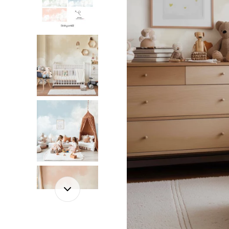
Foglie
Nuvole
Auto
Astron