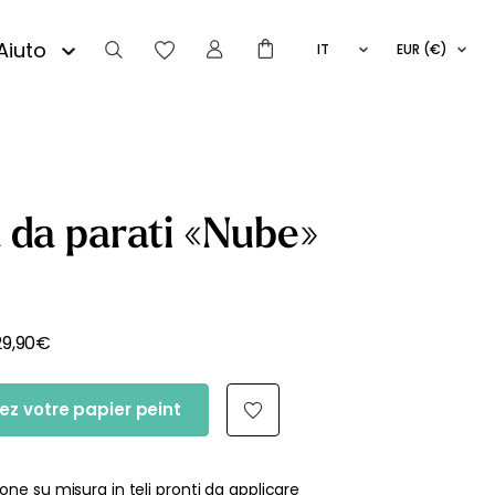
Aiuto
IT
EUR (€)
FR
EN
ES
 da parati «Nube»
29,90
€
ez votre papier peint
one su misura in teli pronti da applicare