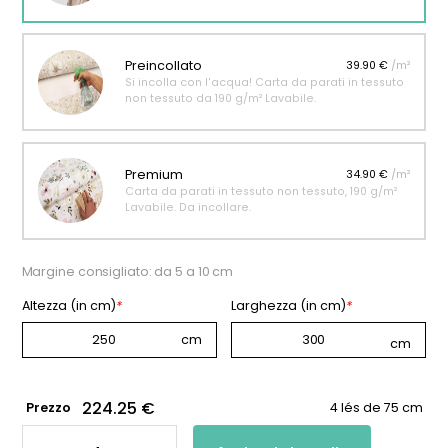
Preincollato
39.90 €
/m²
Si incolla con l'acqua! Carta da parati in tessuto
non tessuto da 190 g/m² Lavabile.
Premium
34.90 €
/m²
Carta da parati in tessuto non tessuto, 190 g/m²
Lavabile. Da incollare.
Margine consigliato: da 5 a 10 cm
Altezza (in cm)
*
Larghezza (in cm)
*
224.25 €
Prezzo
4 lés de 75 cm
CARTA
DA