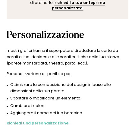
di ordinarlo,
richiedi la tua anteprima
personalizzata entro 24-48 ore per visualizzare il risultato
personalizzata.
prima di effettuare l’ordine.
Personalizzazione
I nostri grafici hanno il superpotere di adattare la carta da
parati ai tuoi desideri e alle caratteristiche della tua stanza
(parete mansardata, finestra, porta, ecc.).
Personalizzazione disponibile per:
Ottimizzare la composizione del design in base alle
dimensioni della tua parete
Spostare o modificare un elemento
Cambiare i colori
Aggiungere il nome del tuo bambino
Richiedi una personalizzazione