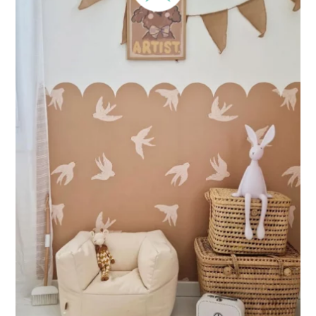
Perfetto per pareti con boiserie o rivestimenti nella parte
inferiore oppure per pareti molto lunghe. Questo formato
concentra il design nella parte superiore della parete.
🔹 XXL
Progettato per pareti molto grandi, permette di ottenere un
effetto ampio e immersivo.
🔹 Verticale
Ideale per spazi in cui l’altezza è maggiore della larghezza
(scale, pareti strette e alte, ecc.).