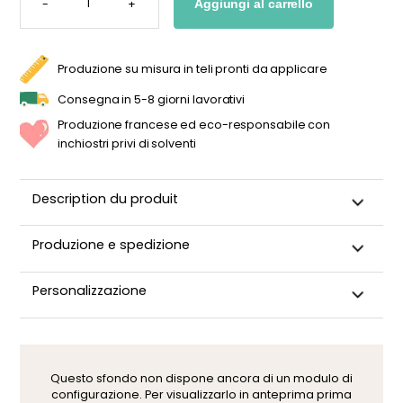
-
+
Aggiungi al carrello
PARATI
PANORAMICA
CON
DINOSAURI
PER
LA
Produzione su misura in teli pronti da applicare
CAMERETTA
DEL
BAMBINO
Consegna in 5-8 giorni lavorativi
QUANTITÀ
Produzione francese ed eco-responsabile con
inchiostri privi di solventi
Description du produit
Produzione e spedizione
Questa carta da parati panoramica viene realizzata su
Personalizzazione
misura, confezionata con cura e spedita entro 5-8 giorni
lavorativi. Una volta spedito il tuo ordine, riceverai una
Desideri modificare un dettaglio della carta da parati,
conferma di spedizione via e-mail.
cambiare un colore o adattare il design alla tua stanza
(parete mansardata, finestra, porta, ecc.)? I nostri grafici
Questo sfondo non dispone ancora di un modulo di
sono a tua disposizione. Puoi contattare il nostro team
configurazione. Per visualizzarlo in anteprima prima
cliccando qui. Dopo la tua richiesta, riceverai un’anteprima