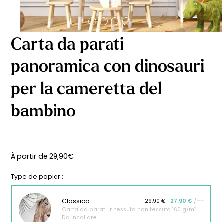
Carta da parati
panoramica con dinosauri
per la cameretta del
bambino
À partir de
29,90
€
Type de papier :
Classico
29.90 €
27.90 €
/m²
Carta da parati in tessuto non tessuto 160 g/m²
Da incollare.