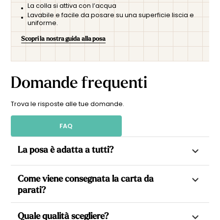
La colla si attiva con l’acqua
Lavabile e facile da posare su una superficie liscia e
uniforme.
Scopri la nostra guida alla posa
Domande frequenti
Trova le risposte alle tue domande.
FAQ
La posa è adatta a tutti?
Sì. Tutte le nostre carte da parati sono in TNT (tessuto non
Come viene consegnata la carta da
tessuto), il che consente di applicare la colla direttamente
parati?
sulla parete, rendendo la posa più semplice e veloce.
Ogni carta da parati viene realizzata su misura in base alle
Ogni modello è realizzato su misura, suddiviso in teli pronti
Quale qualità scegliere?
dimensioni della parete e successivamente tagliata in più
da applicare, numerati e perfettamente raccordati, per