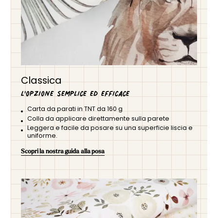
sogni ad occhi aperti. Il suo design artistico e armonioso ne
fa un elemento decorativo di grande impatto, che si integra
facilmente in un ambiente romantico, poetico o
contemporaneo. Realizzata su misura, questa carta da
parati si adatta perfettamente alle dimensioni della vostra
parete per un effetto immersivo e senza giunture visibili.
Classica
L'opzione semplice ed efficace
Carta da parati in TNT da 160 g
Colla da applicare direttamente sulla parete
Leggera e facile da posare su una superficie liscia e
uniforme.
Scopri la nostra guida alla posa