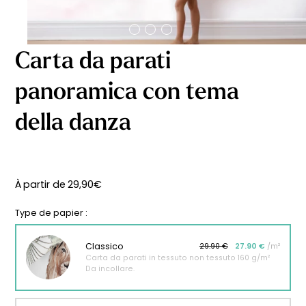
Carta da parati
panoramica con tema
della danza
À partir de
29,90
€
Type de papier :
Classico
29.90 €
27.90 €
/m²
Carta da parati in tessuto non tessuto 160 g/m²
Da incollare.