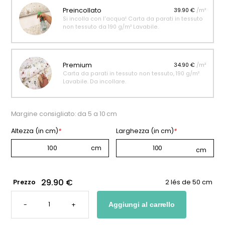
Preincollato
39.90 €
/m²
Si incolla con l'acqua! Carta da parati in tessuto
non tessuto da 190 g/m² Lavabile.
Premium
34.90 €
/m²
Carta da parati in tessuto non tessuto, 190 g/m²
Lavabile. Da incollare.
Margine consigliato: da 5 a 10 cm
Altezza (in cm)
*
Larghezza (in cm)
*
29.90 €
Prezzo
2 lés de 50 cm
CARTA
DA
-
+
Aggiungi al carrello
PARATI
PANORAMICA
CON
TEMA