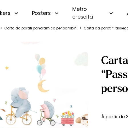
Metro
ckers
Posters
crescita
>
Carta da parati panoramica per bambini
>
Carta da parati “Passegg
i
Panoramica
Beige
Motivi piccoli
Bianco e nero
a
A righe
Blu
Carta
a
A quadri e vichy
Gialla
 oceano
Di tendenza
Rosa
“Pass
uri
Personalizzata con nome
Verde
amondo
Vintage
perso
fiera
gna
À partir de
essa