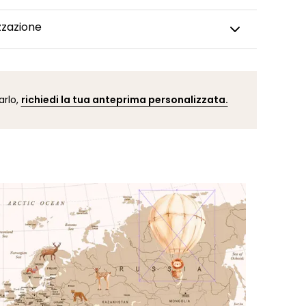
ta da parati panoramica viene realizzata su misura,
zzazione
a con cura e spedita entro 5-8 giorni lavorativi. Una
to il tuo ordine, riceverai una conferma di spedizione
dificare un dettaglio della carta da parati, cambiare
 adattare il design alla tua stanza (parete
 finestra, porta, ecc.)? I nostri grafici sono a tua
arlo,
richiedi la tua anteprima personalizzata.
e. Puoi contattare il nostro team cliccando qui. Dopo
iesta, riceverai un’anteprima personalizzata entro 24-
isualizzare il risultato prima di effettuare l’ordine.