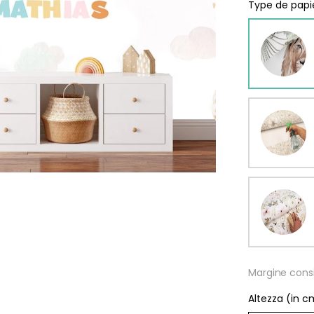
Type de papie
omia
Margine consi
Altezza (in c