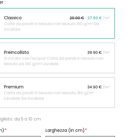
r :
Classico
29.90 €
27.90 €
/m²
Carta da parati in tessuto non tessuto 160 g/m² Da
incollare.
Preincollato
39.90 €
/m²
Si incolla con l'acqua! Carta da parati in tessuto non
tessuto da 190 g/m² Lavabile.
Premium
34.90 €
/m²
Carta da parati in tessuto non tessuto, 190 g/m²
Lavabile. Da incollare.
gliato: da 5 a 10 cm
m)
*
Larghezza (in cm)
*