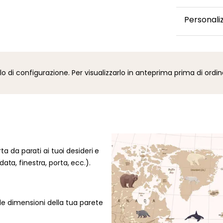
Questa car
Personali
confezionat
volta spedi
Desideri mo
via e-mail.
un colore o
mansardata,
i configurazione. Per visualizzarlo in anteprima prima di ordin
disposizion
la tua rich
48 ore per v
rta da parati ai tuoi desideri e
ata, finestra, porta, ecc.).
le dimensioni della tua parete