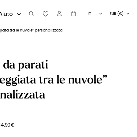
Aiuto
IT
EUR (€)
FR
EN
iata tra le nuvole” personalizzata
ES
 da parati
eggiata tra le nuvole”
nalizzata
34,90
€