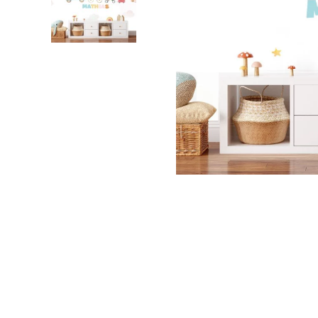
Foglie
Nuvole
Auto
Astron