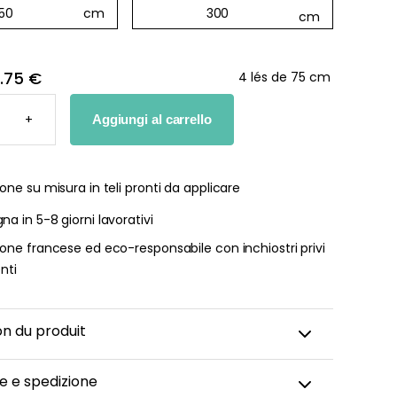
1.75 €
4 lés de 75 cm
+
Aggiungi al carrello
GGIATA
"
ALIZZATA
one su misura in teli pronti da applicare
TÀ
a in 5-8 giorni lavorativi
one francese ed eco-responsabile con inchiostri privi
enti
on du produit
e e spedizione