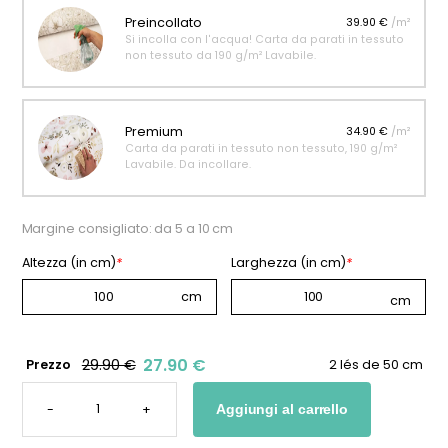
Preincollato
39.90 €
/m²
Si incolla con l'acqua! Carta da parati in tessuto
non tessuto da 190 g/m² Lavabile.
Premium
34.90 €
/m²
Carta da parati in tessuto non tessuto, 190 g/m²
Lavabile. Da incollare.
Margine consigliato: da 5 a 10 cm
Altezza (in cm)
*
Larghezza (in cm)
*
27.90 €
29.90 €
Prezzo
2 lés de 50 cm
CARTA
DA
-
+
Aggiungi al carrello
PARATI
PERSONALIZZATA
CON
CONIGLIETTI