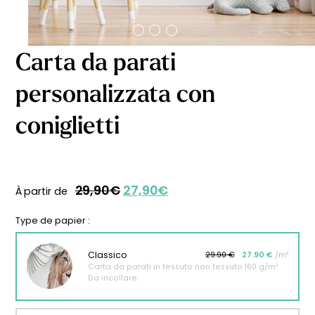
Carta da parati
personalizzata con
coniglietti
29,90
€
27,90
€
Il
Il
À partir de
prezzo
prezzo
originale
attuale
Type de papier :
era:
è:
29,90€.
27,90€.
Classico
29.90 €
27.90 €
/m²
Carta da parati in tessuto non tessuto 160 g/m²
Da incollare.