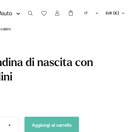
Aiuto
IT
EUR (€)
FR
EN
ellini
ES
dina di nascita con
ini
INA
+
Aggiungi al carrello
A