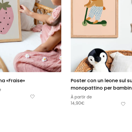
a «Fraise»
Poster con un leone sul s
monopattino per bambin
e
Sou
À partir de
14,90
€
Hors 