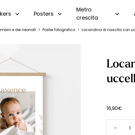
Metro
ckers
Posters
crescita
ambini e dei neonati
>
Poster fotografico
>
Locandina di nascita con ucc
i
Panoramica
Beige
Motivi piccoli
Bianco e nero
a
A righe
Blu
Locan
a
A quadri e vichy
Gialla
 oceano
Di tendenza
Rosa
uccell
uri
Personalizzata con nome
Verde
amondo
Vintage
fiera
16,90
€
gna
LOCAND
DI
-
NASCIT
essa
CON