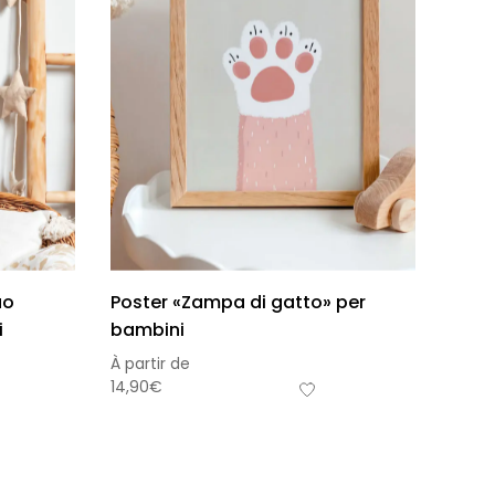
uo
Poster «Zampa di gatto» per
i
bambini
s-total
À partir de
0,00
€
14,90
€
frais de livraison
Visualizza carrello
Pagamento