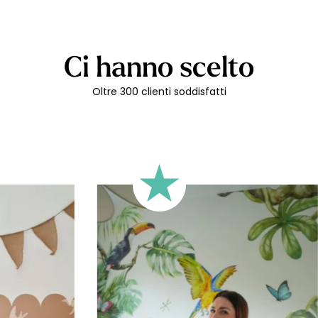
alcune illu
del tuo ba
spedite en
abbiamo sce
preservando
Ci hanno scelto
Oltre 300 clienti soddisfatti