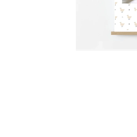
Foglie
Nuvole
Auto
Astron